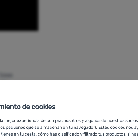
Trimm
140 l
60 x 35 x 75 cm
1680 D Oxford, TPU coating/100% PES straps, UTX Duraflex
miento de cookies
marrón
2 años
 la mejor experiencia de compra, nosotros y algunos de nuestros socios
46934
vos pequeños que se almacenan en tu navegador). Estas cookies nos a
8595225469340
 tienes en tu cesta, cómo has clasificado y filtrado tus productos, si has