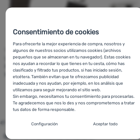
Consentimiento de cookies
Para ofrecerte la mejor experiencia de compra, nosotros y
CARTERA
FUNDA PARA
algunos de nuestros socios utilizamos cookies (archivos
s
DOCUMENTOS
pequeños que se almacenan en tu navegador). Estas cookies
LifeVenture
FUNDA DE VIAJE
Boll
Outback
nos ayudan a recordar lo que tienes en tu cesta, cómo has
Peak Design
Hydroseal Body
clasificado y filtrado tus productos, si has iniciado sesión,
Organizer
Ultralight
W. Chest
etcétera. También evitan que te ofrezcamos publicidad
Packing Cube
inadecuada y nos ayudan, por ejemplo, en los análisis que
utilizamos para seguir mejorando el sitio web.
XX-Small
Sin embargo, necesitamos tu consentimiento para procesarlas.
Te agradecemos que nos lo des y nos comprometemos a tratar
24,40
€
22,00
€
de
tus datos de forma responsable.
19,99
€
19,99
€
19,9
Comparar
Comparar
Comparar
Configuración del consentimiento para las
Configuración
Aceptar todo
categorías de cookies
Comparar todas las alternativas
Encontrarás productos similares en