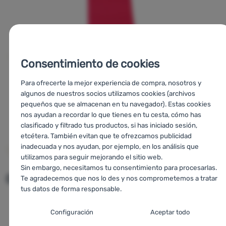
Consentimiento de cookies
Para ofrecerte la mejor experiencia de compra, nosotros y
algunos de nuestros socios utilizamos cookies (archivos
pequeños que se almacenan en tu navegador). Estas cookies
nos ayudan a recordar lo que tienes en tu cesta, cómo has
clasificado y filtrado tus productos, si has iniciado sesión,
etcétera. También evitan que te ofrezcamos publicidad
inadecuada y nos ayudan, por ejemplo, en los análisis que
Mostrar la gama de modelos
utilizamos para seguir mejorando el sitio web.
Sin embargo, necesitamos tu consentimiento para procesarlas.
Otras alternativas
Te agradecemos que nos lo des y nos comprometemos a tratar
tus datos de forma responsable.
Configuración del consentimiento para las
Configuración
Aceptar todo
categorías de cookies