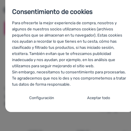
Otras alternativas
Consentimiento de cookies
Para ofrecerte la mejor experiencia de compra, nosotros y
-35
%
-25
%
-10
%
algunos de nuestros socios utilizamos cookies (archivos
pequeños que se almacenan en tu navegador). Estas cookies
nos ayudan a recordar lo que tienes en tu cesta, cómo has
clasificado y filtrado tus productos, si has iniciado sesión,
etcétera. También evitan que te ofrezcamos publicidad
inadecuada y nos ayudan, por ejemplo, en los análisis que
utilizamos para seguir mejorando el sitio web.
Sin embargo, necesitamos tu consentimiento para procesarlas.
Te agradecemos que nos lo des y nos comprometemos a tratar
tus datos de forma responsable.
s
ESTAQUILLA DE TIENDA
ESTAQUILLA DE TIENDA
SISTEMA DE
SUSPENSIÓN
Configuración del consentimiento para las
Warg
ALU
Outwell
Spike
Configuración
Aceptar todo
Bo-Camp
Ten
categorías de cookies
Premium 3pcs
Glow Peg Steel
hanging hook
Técnicas
Técnicas
-
sin estas cookies nuestro sitio web no funcionará
.
SIEMPRE ACTIVAS