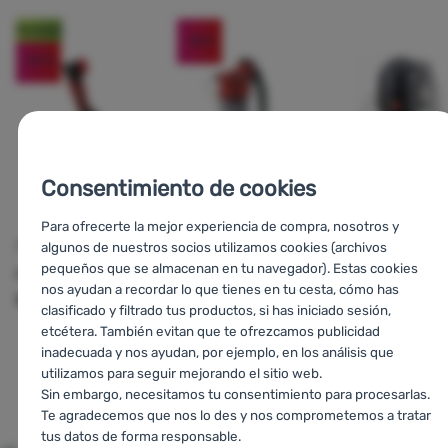
Presentamos SteriPen Aventura Opti:
Novedad
-18
%
-20
%
Consentimiento de cookies
Para ofrecerte la mejor experiencia de compra, nosotros y
s
algunos de nuestros socios utilizamos cookies (archivos
FILTRO DE AGUA
FILTRO DE AGUA
FILTRO DE AGUA
pequeños que se almacenan en tu navegador). Estas cookies
MSR
HyperFlow
MSR
Miniworks
Katadyn
Vario
nos ayudan a recordar lo que tienes en tu cesta, cómo has
Microfilter
EX
clasificado y filtrado tus productos, si has iniciado sesión,
etcétera. También evitan que te ofrezcamos publicidad
inadecuada y nos ayudan, por ejemplo, en los análisis que
utilizamos para seguir mejorando el sitio web.
Sin embargo, necesitamos tu consentimiento para procesarlas.
174,32
€
171,00
€
149,9
138,99
€
140,99
€
Te agradecemos que nos lo des y nos comprometemos a tratar
Comparar
Comparar
Comparar
tus datos de forma responsable.