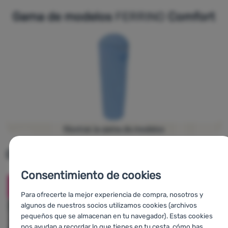
Gama de modelos
FERRINO
Comfort
Mostrar la gama de modelos
Otras alternativas
Consentimiento de cookies
-11
%
-11
%
-10
%
Para ofrecerte la mejor experiencia de compra, nosotros y
algunos de nuestros socios utilizamos cookies (archivos
pequeños que se almacenan en tu navegador). Estas cookies
nos ayudan a recordar lo que tienes en tu cesta, cómo has