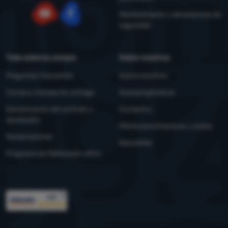
Mantenimiento y advertencias de
seguridad
YouTube
Facebook
Todo sobre la compra
Sobre nosotros
Preguntas frecuentes
Sobre nosotros
Compra, transporte, entrega
4camping4nature
Desistimiento del contrato y
Contactos
devolución
Oferta para empresas y clubes
Reclamaciones
Newsletter
Programa de fidelización eXtra
Premios