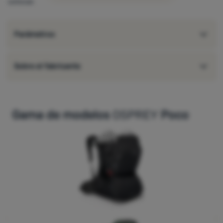
colocar.
Parámetros
Sobre el fabricante
Gama de modelos
OSPREY
Poco