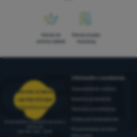
Marcas de
Marcas propias
primera calidad
4camping
Información y condiciones
Asesoramiento outdoor
Atención al cliente
Nuestros probadores
+34 910 973 824
pedidos@4camping.es
Términos y condiciones
Política de reclamaciones
Te asesoramos y ayudamos de lunes a
viernes de
Procesamiento de datos
LUN-VIE: 9:00 - 16:00
personales