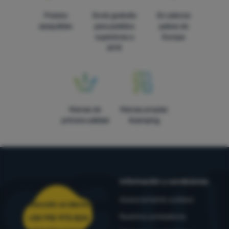
Precios
Envío gratuito
En catorce
asequibles
para pedidos
países de
superiores a
Europa
60 €
Marcas de
Marcas propias
primera calidad
4camping
Información y condiciones
Asesoramiento outdoor
Atención al cliente
Nuestros probadores
+34 910 973 824