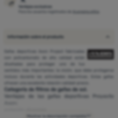
Ventajas exclusivas
Para los usuarios registrados de
4camping eXtra
Información sobre el producto
Gafas deportivas Axon Project fabricadas
con policarbonato de alta calidad están
diseñadas para proteger uno de tus
sentidos más importantes: la visión, que debe protegerse
incluso durante las actividades deportivas. Estas gafas
ofrecen una excelente relación calidad-precio.
Categoría de filtros de gafas de sol.
Ventajas de las gafas deportivas Proyecto
Axon:
protección ultravioleta
material: policarbonato
Mostrar la descripción completa