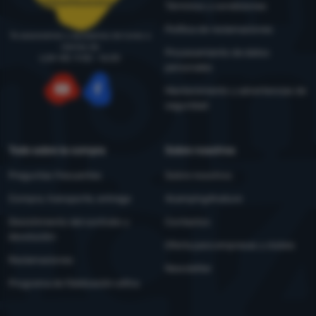
pedidos@4camping.es
Términos y condiciones
Política de reclamaciones
Te asesoramos y ayudamos de lunes a
viernes de
Procesamiento de datos
LUN-VIE: 9:00 - 16:00
personales
Mantenimiento y advertencias de
seguridad
YouTube
Facebook
Todo sobre la compra
Sobre nosotros
Preguntas frecuentes
Sobre nosotros
Compra, transporte, entrega
4camping4nature
Desistimiento del contrato y
Contactos
devolución
Oferta para empresas y clubes
Reclamaciones
Newsletter
Programa de fidelización eXtra