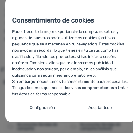
s
SEGMENTO DE
JUEGO DE REPARACIÓN
SEGMENTO DE
RECAMBIO
PARA COLCHONETAS
RECAMBIO
Consentimiento de cookies
Trimm
POLES -
Warg
Mat Repair
Trimm
POLES 
DRW40 - 6,5
Kit
DRW50 - 8,5
Para ofrecerte la mejor experiencia de compra, nosotros y
algunos de nuestros socios utilizamos cookies (archivos
mm
mm
pequeños que se almacenan en tu navegador). Estas cookies
nos ayudan a recordar lo que tienes en tu cesta, cómo has
6,14
€
7,8
5,99
€
clasificado y filtrado tus productos, si has iniciado sesión,
4,90
€
6,9
Comparar
Comparar
Comparar
etcétera. También evitan que te ofrezcamos publicidad
inadecuada y nos ayudan, por ejemplo, en los análisis que
utilizamos para seguir mejorando el sitio web.
Comparar todas las alternativas
Sin embargo, necesitamos tu consentimiento para procesarlas.
Encontrarás productos similares en
Te agradecemos que nos lo des y nos comprometemos a tratar
tus datos de forma responsable.
Varillas recambio y kits
Varillas recambio y kits
reparación
reparación Outwell
Configuración del consentimiento para las
Configuración
Aceptar todo
Rebajas posnavideñas
Rebajas Outwell
categorías de cookies
Técnicas
Accesorios tiendas de
Accesorios tiendas de
Técnicas
-
sin estas cookies nuestro sitio web no funcionará
.
campaña
campaña Outwell
SIEMPRE ACTIVAS