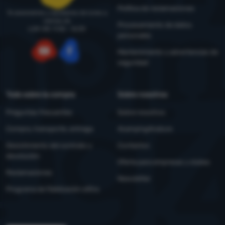
Política de reclamaciones
Te asesoramos y ayudamos de lunes a
viernes de
Procesamiento de datos
LUN-VIE: 9:00 - 16:00
personales
Mantenimiento y advertencias de
seguridad
YouTube
Facebook
Todo sobre la compra
Sobre nosotros
Preguntas frecuentes
Sobre nosotros
Compra, transporte, entrega
4camping4nature
Desistimiento del contrato y
Contactos
devolución
Oferta para empresas y clubes
Reclamaciones
Newsletter
Programa de fidelización eXtra