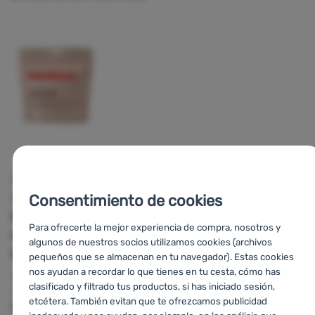
proteínas: 14 g/19 g
hidratos de carbono: 56 g/74 g
grasas: 17 g/23 g
COMIDA DESHIDRATADA
Consentimiento de cookies
Travellunch
Pollo con fideos
Para ofrecerte la mejor experiencia de compra, nosotros y
Hot Pot sin
algunos de nuestros socios utilizamos cookies (archivos
lactosa 125 g
pequeños que se almacenan en tu navegador). Estas cookies
nos ayudan a recordar lo que tienes en tu cesta, cómo has
Modo de
clasificado y filtrado tus productos, si has iniciado sesión,
modificación:
etcétera. También evitan que te ofrezcamos publicidad
Deshidratado