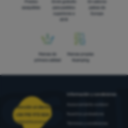
Precios
Envío gratuito
En catorce
asequibles
para pedidos
países de
superiores a
Europa
60 €
Marcas de
Marcas propias
primera calidad
4camping
Información y condiciones
Asesoramiento outdoor
Atención al cliente
Nuestros probadores
+34 910 973 824
pedidos@4camping.es
Términos y condiciones