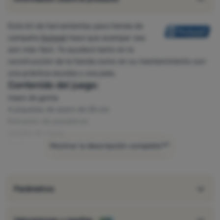
Este kit de herramientas para tienda de
campaña
Outwell
hace que acampar sea
aún más fácil. Te ayudará tanto en la
construcción de la tienda como en su mantenimiento con
una práctica escoba y una pala.
Contenido del juego:
mazo de goma
4 piquetas de acero de 25 cm
Extractor de pasadores
escoba de mano
Paleta
Mostrar la descripción completa
Bolso de hombro de malla
Parámetros