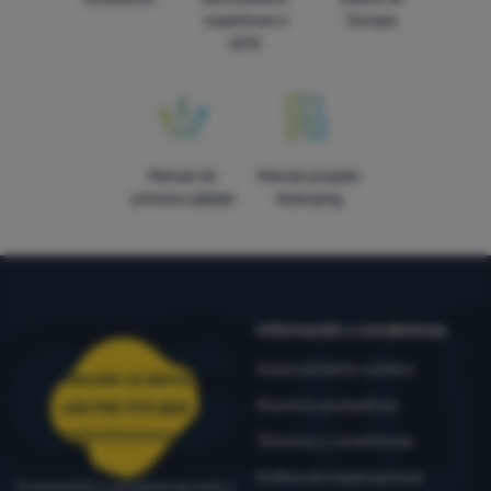
superiores a
Europa
60 €
Marcas de
Marcas propias
primera calidad
4camping
Información y condiciones
Asesoramiento outdoor
Atención al cliente
Nuestros probadores
+34 910 973 824
pedidos@4camping.es
Términos y condiciones
Política de reclamaciones
Te asesoramos y ayudamos de lunes a