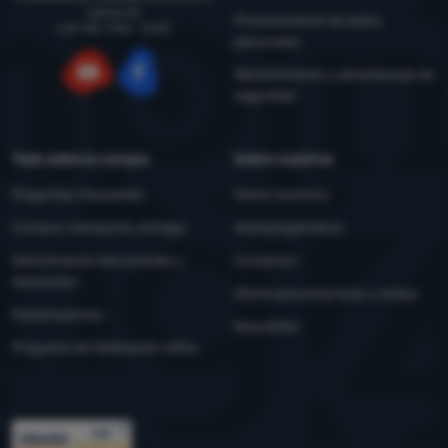
viernes de
Procesamiento de datos
LUN-VIE: 9:00 - 16:00
personales
Mantenimiento y advertencias de
seguridad
YouTube
Facebook
Todo sobre la compra
Sobre nosotros
Preguntas frecuentes
Sobre nosotros
Compra, transporte, entrega
4camping4nature
Desistimiento del contrato y
Contactos
devolución
Oferta para empresas y clubes
Reclamaciones
Newsletter
Programa de fidelización eXtra
Premios