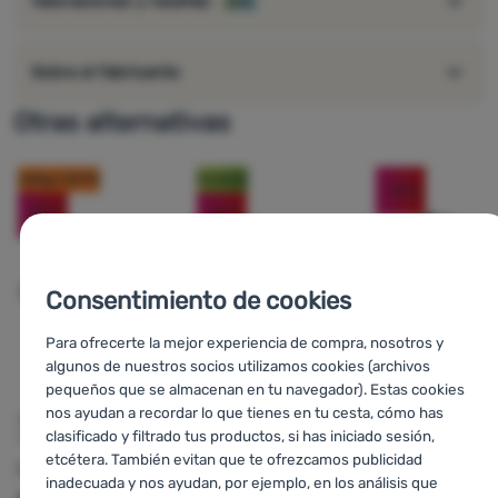
Valoraciones y reseñas
60%
Sobre el fabricante
Otras alternativas
código: OUT10
Novedad
-10
%
-25
%
-16
%
Consentimiento de cookies
Para ofrecerte la mejor experiencia de compra, nosotros y
algunos de nuestros socios utilizamos cookies (archivos
pequeños que se almacenan en tu navegador). Estas cookies
s
nos ayudan a recordar lo que tienes en tu cesta, cómo has
ACCESORIOS PARA
JUEGO DE ESTAQUILLAS
JUEGO DE ESTAQUIL
clasificado y filtrado tus productos, si has iniciado sesión,
TIENDA
Brunner
Peg
Brunner
Peg
etcétera. También evitan que te ofrezcamos publicidad
Outwell
Tent
Box Stick 20x
Box Hexa 22
inadecuada y nos ayudan, por ejemplo, en los análisis que
Accessories