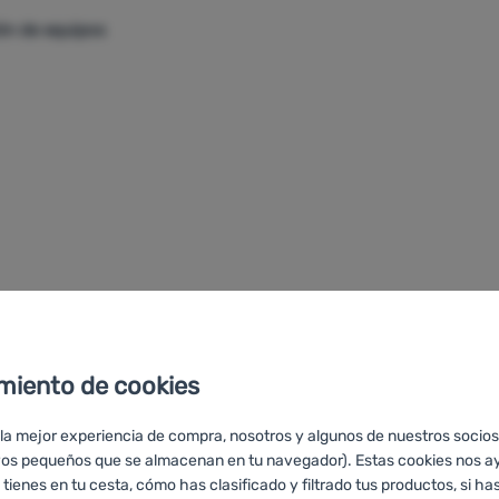
ión de equipos
miento de cookies
 la mejor experiencia de compra, nosotros y algunos de nuestros socios
vos pequeños que se almacenan en tu navegador). Estas cookies nos a
 tienes en tu cesta, cómo has clasificado y filtrado tus productos, si has