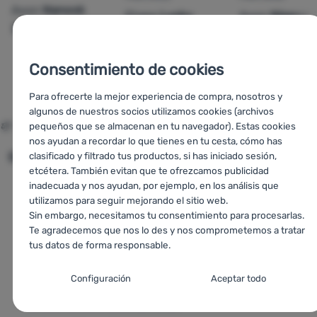
Axon
Nanook
Etape
Lucky
Axon
Nippon 
3/4 Jr
Consentimiento de cookies
23,2
23,00
€
29,90
€
de
Para ofrecerte la mejor experiencia de compra, nosotros y
Comparar
20,99
€
20,99
€
Comparar
Comparar
21,9
algunos de nuestros socios utilizamos cookies (archivos
pequeños que se almacenan en tu navegador). Estas cookies
Comparar todas las alternativas
nos ayudan a recordar lo que tienes en tu cesta, cómo has
Encontrarás productos similares en
clasificado y filtrado tus productos, si has iniciado sesión,
etcétera. También evitan que te ofrezcamos publicidad
Pantalones de ciclismo niños
inadecuada y nos ayudan, por ejemplo, en los análisis que
utilizamos para seguir mejorando el sitio web.
Pantalones esquí de fondo niños
Sin embargo, necesitamos tu consentimiento para procesarlas.
Ropa Running
Te agradecemos que nos lo des y nos comprometemos a tratar
tus datos de forma responsable.
Ropa para esquí de fondo
Configuración del consentimiento para las
Pantalones de running
Configuración
Aceptar todo
categorías de cookies
Pantalones para esquí de fondo