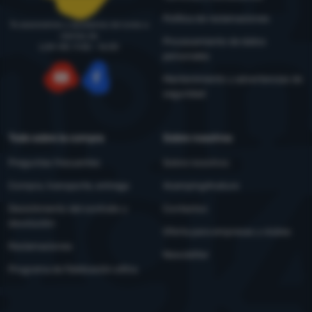
Política de reclamaciones
Te asesoramos y ayudamos de lunes a
viernes de
Procesamiento de datos
LUN-VIE: 9:00 - 16:00
personales
Mantenimiento y advertencias de
seguridad
YouTube
Facebook
Todo sobre la compra
Sobre nosotros
Preguntas frecuentes
Sobre nosotros
Compra, transporte, entrega
4camping4nature
Desistimiento del contrato y
Contactos
devolución
Oferta para empresas y clubes
Reclamaciones
Newsletter
Programa de fidelización eXtra