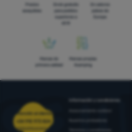
Precios
Envío gratuito
En catorce
asequibles
para pedidos
países de
superiores a
Europa
60 €
Marcas de
Marcas propias
primera calidad
4camping
Información y condiciones
Asesoramiento outdoor
Atención al cliente
Nuestros probadores
+34 910 973 824
pedidos@4camping.es
Términos y condiciones