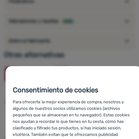
Parámetros
también se puede extender con el cepillo incluido
se cae en 1-2 horas
polimeriza hasta alcanzar su resistencia estructural total
Valoraciones y reseñas
100%
en 12 horas
adhesivo adecuado para pegar gratuitamente colchones
autohinchables dañados
Sobre el fabricante
contenido del envase: 2×7 g + cepillo
Otras alternativas
-13
%
-13
%
Consentimiento de cookies
Para ofrecerte la mejor experiencia de compra, nosotros y
algunos de nuestros socios utilizamos cookies (archivos
pequeños que se almacenan en tu navegador). Estas cookies
nos ayudan a recordar lo que tienes en tu cesta, cómo has
clasificado y filtrado tus productos, si has iniciado sesión,
etcétera. También evitan que te ofrezcamos publicidad
s
JUEGO DE REPARACIÓN
JUEGO DE REPARACIÓN
PARCHE