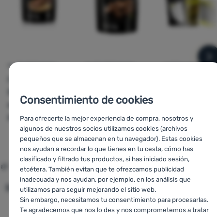
nutricionales
paquete
Valor energético
897
1794
kilojulios
gramos
Proteína
29
58
gramos
gramos
s
PLATO PREPARADO
PLATO PREPARADO
AUTOCALENTAMIENT
Carbohidratos
0 g
0 g
Expres menu
Expres menu
Adventure Me
Grasas
11 g
22 g
Solomillo en
Carne de
SET 5x60g +
Consentimiento de cookies
salsa de nata
vacuno 300 g
Bolsa con cier
600 g
Para ofrecerte la mejor experiencia de compra, nosotros y
algunos de nuestros socios utilizamos cookies (archivos
pequeños que se almacenan en tu navegador). Estas cookies
11,00
€
11,00
€
11,6
nos ayudan a recordar lo que tienes en tu cesta, cómo has
Comparar
Comparar
Comparar
clasificado y filtrado tus productos, si has iniciado sesión,
etcétera. También evitan que te ofrezcamos publicidad
Comparar todas las alternativas
inadecuada y nos ayudan, por ejemplo, en los análisis que
Encontrarás productos similares en
utilizamos para seguir mejorando el sitio web.
Sin embargo, necesitamos tu consentimiento para procesarlas.
Todo lo que te encantará llevar al aire libre
Te agradecemos que nos lo des y nos comprometemos a tratar