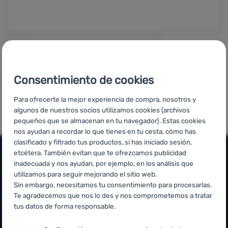
Tiendas
de
campaña
Equipamiento
Para almacenar sus datos nec
Consentimiento de cookies
Acepto
tratamiento de datos personales
Cocina
el
Para ofrecerte la mejor experiencia de compra, nosotros y
Escalada
algunos de nuestros socios utilizamos cookies (archivos
pequeños que se almacenan en tu navegador). Estas cookies
Ultralight
nos ayudan a recordar lo que tienes en tu cesta, cómo has
clasificado y filtrado tus productos, si has iniciado sesión,
Deportes
etcétera. También evitan que te ofrezcamos publicidad
Marcas
inadecuada y nos ayudan, por ejemplo, en los análisis que
Información y condiciones
utilizamos para seguir mejorando el sitio web.
Club
Sin embargo, necesitamos tu consentimiento para procesarlas.
Asesoramiento outdoor
Atención al cliente
eXtra
Te agradecemos que nos lo des y nos comprometemos a tratar
Nuestros probadores
tus datos de forma responsable.
+34 910 973 824
Asesoramiento
pedidos@4camping.es
Términos y condiciones
Configuración del consentimiento para las