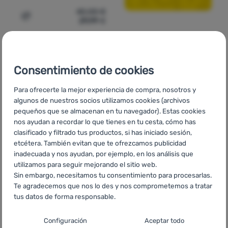
40,00
€
29,99
€
Añadir 'Camiseta de hombre Columbia Alpine Chill™ Pro 
-25
%
-24
%
Consentimiento de cookies
Para ofrecerte la mejor experiencia de compra, nosotros y
algunos de nuestros socios utilizamos cookies (archivos
pequeños que se almacenan en tu navegador). Estas cookies
nos ayudan a recordar lo que tienes en tu cesta, cómo has
clasificado y filtrado tus productos, si has iniciado sesión,
etcétera. También evitan que te ofrezcamos publicidad
inadecuada y nos ayudan, por ejemplo, en los análisis que
PANTALONES CORTOS DE HOMBRE
utilizamos para seguir mejorando el sitio web.
Columbia
Tech Trail™
CAMISETA DE HOMBRE
Valoraciones de los clientes
Sin embargo, necesitamos tu consentimiento para procesarlas.
Utility Short
Te agradecemos que nos lo des y nos comprometemos a tratar
tus datos de forma responsable.
Columbia
Zero Rules™
Configuración del consentimiento para las
Light SS Graphic Crew
Configuración
Aceptar todo