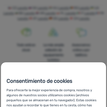
Tiendas
CZ
Laceto
SK
Laceto
HU
Laceto
RO
Laceto
UA
Laceto
BG
Laceto
HR
Laceto
PL
Laceto
IT
Laceto
FR
de
Laceto
AT
Laceto
DE
Laceto
CH
Laceto
campaña
Equipamiento
Cocina
Todo está en
La más amplia
Asesoramos
Escalada
stock
selleción de
online y por
equipamiento
teléfono
Ultralight
turístico
Deportes
Marcas
Consentimiento de cookies
Club
Precios
Envío gratuito
En catorce
Para ofrecerte la mejor experiencia de compra, nosotros y
eXtra
asequibles
para pedidos
países de
algunos de nuestros socios utilizamos cookies (archivos
superiores a
Europa
pequeños que se almacenan en tu navegador). Estas cookies
Asesoramiento
60 €
nos ayudan a recordar lo que tienes en tu cesta, cómo has