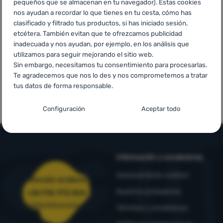
pequeños que se almacenan en tu navegador). Estas cookies
asequibles
para pedidos
países de
Contactos
nos ayudan a recordar lo que tienes en tu cesta, cómo has
superiores a
Europa
clasificado y filtrado tus productos, si has iniciado sesión,
Nuestra
60 €
etcétera. También evitan que te ofrezcamos publicidad
historia
inadecuada y nos ayudan, por ejemplo, en los análisis que
utilizamos para seguir mejorando el sitio web.
Sin embargo, necesitamos tu consentimiento para procesarlas.
Iniciar
Te agradecemos que nos lo des y nos comprometemos a tratar
sesión /
tus datos de forma responsable.
Marcas de
Marcas propias
registrarse
primera calidad
4camping
Configuración del consentimiento para las
Configuración
Aceptar todo
categorías de cookies
Técnicas
Técnicas
-
sin estas cookies nuestro sitio web no funcionará
.
SIEMPRE ACTIVAS
Información y condiciones
Las cookies técnicas permiten la navegación por la cesta de la
Asesoramiento outdoor
Atención al cliente
Funciones preferenciales y avanzadas
Funciones preferenciales y avanzadas
-
para que no tengas
compra, la comparación de productos y otras funciones
Nuestros probadores
+34 910 973 824
que configurarlo todo de nuevo y para que puedas ponerte en
necesarias.
Más información
contacto con nosotros, por ejemplo, a través del chat
.
pedidos@4camping.es
Términos y condiciones
Aceptado