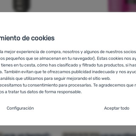
ADO
miento de cookies
eVenture
TSA Zipper Lock
CANDADO
LifeVenture
TSA C
 la mejor experiencia de compra, nosotros y algunos de nuestros socios
vos pequeños que se almacenan en tu navegador). Estas cookies nos a
10,50
€
 tienes en tu cesta, cómo has clasificado y filtrado tus productos, si has
8,99
€
a la comparación
Añadir 'Candado LifeVenture TSA Zipper Lock' a la comparac
Añadir 'Candado 
ra. También evitan que te ofrezcamos publicidad inadecuada y nos ayud
 análisis que utilizamos para seguir mejorando el sitio web.
ecesitamos tu consentimiento para procesarlas. Te agradecemos que n
a tratar tus datos de forma responsable.
ión del consentimiento para las categorías de c
Configuración
Aceptar todo
estas cookies nuestro sitio web no funcionará
.
TIVAS
iona un termo?
¿Cómo se lleva una riño
invento inteligente que
os
La riñonera, antes vista como un
Glosario de términos