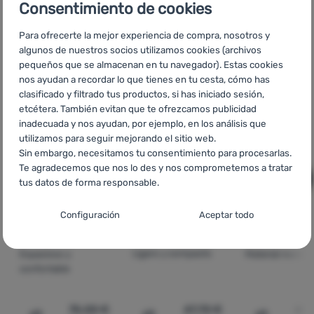
Consentimiento de cookies
código: OUT10
Para ofrecerte la mejor experiencia de compra, nosotros y
-33
%
-31
%
algunos de nuestros socios utilizamos cookies (archivos
-28
%
pequeños que se almacenan en tu navegador). Estas cookies
nos ayudan a recordar lo que tienes en tu cesta, cómo has
clasificado y filtrado tus productos, si has iniciado sesión,
etcétera. También evitan que te ofrezcamos publicidad
inadecuada y nos ayudan, por ejemplo, en los análisis que
utilizamos para seguir mejorando el sitio web.
Sin embargo, necesitamos tu consentimiento para procesarlas.
Te agradecemos que nos lo des y nos comprometemos a tratar
tus datos de forma responsable.
COLCHONETA
COLCHONETA
sig
AUTOHINCHABLE
AUTOHINCHABLE
COLCHONETA
Configuración del consentimiento para las
Hannah
Leisure
Outwell
Slee
HINCHABLE
Configuración
Aceptar todo
categorías de cookies
Warg
X-Trail Flat
3,8
Single 5.0c
Técnicas
Ligero y compacto
Técnicas
-
sin estas cookies nuestro sitio web no funcionará
.
Espacioso y
Material resiste
SIEMPRE ACTIVAS
confortable
Las cookies técnicas permiten la navegación por la cesta de la
75,00
€
47,70
€
62,