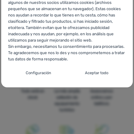
algunos de nuestros socios utilizamos cookies (archivos
pequeños que se almacenan en tu navegador). Estas cookies
nos ayudan a recordar lo que tienes en tu cesta, cómo has
clasificado y filtrado tus productos, si has iniciado sesión,
etcétera. También evitan que te ofrezcamos publicidad
CZ
Bi-Strech Triguard
SK
Bi-Strech Triguard
HU
Bi-Strech
inadecuada y nos ayudan, por ejemplo, en los análisis que
Triguard
RO
Bi-Strech Triguard
UA
Bi-Strech Triguard
BG
utilizamos para seguir mejorando el sitio web.
Bi-Strech Triguard
HR
Bi-Strech Triguard
PL
Bi-Strech
Sin embargo, necesitamos tu consentimiento para procesarlas.
Triguard
IT
Bi-Strech Triguard
FR
Bi-Strech Triguard
AT
Bi-
Te agradecemos que nos lo des y nos comprometemos a tratar
Strech Triguard
DE
Bi-Strech Triguard
CH
Bi-Strech Triguard
tus datos de forma responsable.
Configuración del consentimiento para las
Configuración
Aceptar todo
categorías de cookies
Técnicas
Técnicas
-
sin estas cookies nuestro sitio web no funcionará
.
Todo está en
La más amplia
Asesoramos
SIEMPRE ACTIVAS
stock
selleción de
online y por
equipamiento
teléfono
turístico
Las cookies técnicas permiten la navegación por la cesta de la
Funciones preferenciales y avanzadas
Funciones preferenciales y avanzadas
-
para que no tengas
compra, la comparación de productos y otras funciones
que configurarlo todo de nuevo y para que puedas ponerte en
necesarias.
Más información
contacto con nosotros, por ejemplo, a través del chat
.