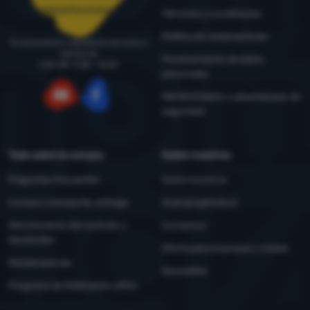
pedidos@4camping.es
Términos y condiciones
Política de reclamaciones
Te asesoramos y ayudamos de lunes a
viernes de
Procesamiento de datos
LUN-VIE: 9:00 - 16:00
personales
Mantenimiento y advertencias de
seguridad
YouTube
Facebook
Todo sobre la compra
Sobre nosotros
Preguntas frecuentes
Sobre nosotros
Compra, transporte, entrega
4camping4nature
Desistimiento del contrato y
Contactos
devolución
Oferta para empresas y clubes
Reclamaciones
Newsletter
Programa de fidelización eXtra