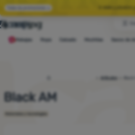
🌞 HAN LLEGADO 
Todas las promociones
Cl
🤫 -10 % EN E
Rebajas
Ropa
Calzado
Mochilas
Sacos de d
🌞 HAN LLEGADO 
4camping.es
Artículos
Black
Black AM
Materiales y tecnologías