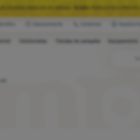
LAS GRANDES REBAJAS DE VERANO.
10 000+
PRODUCTOS A PRECIOS 
ub eXtra
Asesoramiento
Contactos
Nuestra hi
QUIPAMIENTO SELECCIONADO PARA CAMPING Y RUTAS.
USA EL CÓDIG
ormir
Colchonetas
Tiendas de campaña
Equipamiento
LAS GRANDES REBAJAS DE VERANO.
10 000+
PRODUCTOS A PRECIOS 
Bú
 AM