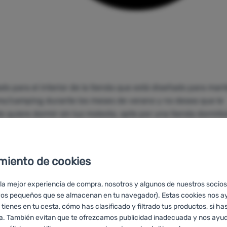
do para el interior de la tienda que está diseñado para mant
ismo/camping durante los meses de verano y no desea que le
te quiere dormir sin luz molesta, opte por una tienda dormito
y más prolongado en cualquier momento y lugar.
miento de cookies
 la mejor experiencia de compra, nosotros y algunos de nuestros socios
Fill
DLF Valve
ales y tecnologías
Materiales y tecnologías
vos pequeños que se almacenan en tu navegador). Estas cookies nos a
 tienes en tu cesta, cómo has clasificado y filtrado tus productos, si has
ra. También evitan que te ofrezcamos publicidad inadecuada y nos ayud