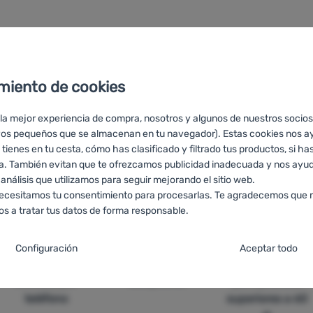
miento de cookies
 la mejor experiencia de compra, nosotros y algunos de nuestros socios
vos pequeños que se almacenan en tu navegador). Estas cookies nos a
an Blackout Bedrooms
HU
Coleman Blackout Bedrooms
RO
Colem
 tienes en tu cesta, cómo has clasificado y filtrado tus productos, si has
R
Coleman Blackout Bedrooms
PL
Coleman Blackout Bedrooms
IT
ra. También evitan que te ofrezcamos publicidad inadecuada y nos ayud
an Blackout Bedrooms
DE
Coleman Blackout Bedrooms
CH
Colem
 análisis que utilizamos para seguir mejorando el sitio web.
ecesitamos tu consentimiento para procesarlas. Te agradecemos que n
a tratar tus datos de forma responsable.
ión del consentimiento para las categorías de c
Configuración
Aceptar todo
Asesoramos
Precios
Envío gratuito
estas cookies nuestro sitio web no funcionará
.
online y por
asequibles
para pedidos
TIVAS
teléfono
superiores a 60