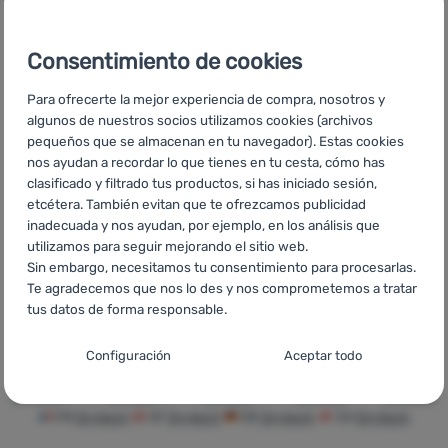
Consentimiento de cookies
Para ofrecerte la mejor experiencia de compra, nosotros y
algunos de nuestros socios utilizamos cookies (archivos
pequeños que se almacenan en tu navegador). Estas cookies
DLF Valve
Materiales y tecnologías
nos ayudan a recordar lo que tienes en tu cesta, cómo has
clasificado y filtrado tus productos, si has iniciado sesión,
etcétera. También evitan que te ofrezcamos publicidad
inadecuada y nos ayudan, por ejemplo, en los análisis que
utilizamos para seguir mejorando el sitio web.
Sin embargo, necesitamos tu consentimiento para procesarlas.
Te agradecemos que nos lo des y nos comprometemos a tratar
tus datos de forma responsable.
Configuración del consentimiento para las
Configuración
Aceptar todo
categorías de cookies
CZ
Drytech
SK
Drytech
HU
Drytech
RO
Drytech
UA
Drytech
BG
Drytech
HR
Drytech
PL
Drytech
IT
Drytech
Técnicas
Técnicas
-
sin estas cookies nuestro sitio web no funcionará
.
FR
Drytech
AT
Drytech
DE
Drytech
CH
Drytech
SIEMPRE ACTIVAS