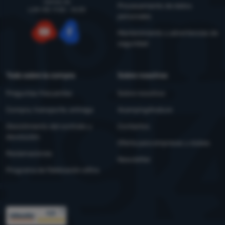
viernes de
Procesamiento de datos
LUN-VIE: 9:00 - 16:00
personales
Mantenimiento y advertencias de
seguridad
YouTube
Facebook
Todo sobre la compra
Sobre nosotros
Preguntas frecuentes
Sobre nosotros
Compra, transporte, entrega
4camping4nature
Desistimiento del contrato y
Contactos
devolución
Oferta para empresas y clubes
Reclamaciones
Newsletter
Programa de fidelización eXtra
Premios