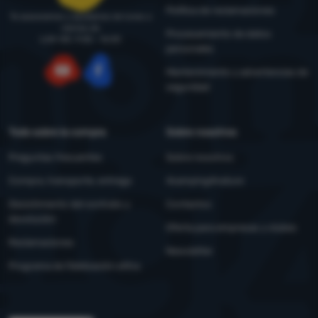
Política de reclamaciones
Te asesoramos y ayudamos de lunes a
viernes de
Procesamiento de datos
LUN-VIE: 9:00 - 16:00
personales
Mantenimiento y advertencias de
seguridad
YouTube
Facebook
Todo sobre la compra
Sobre nosotros
Preguntas frecuentes
Sobre nosotros
Compra, transporte, entrega
4camping4nature
Desistimiento del contrato y
Contactos
devolución
Oferta para empresas y clubes
Reclamaciones
Newsletter
Programa de fidelización eXtra