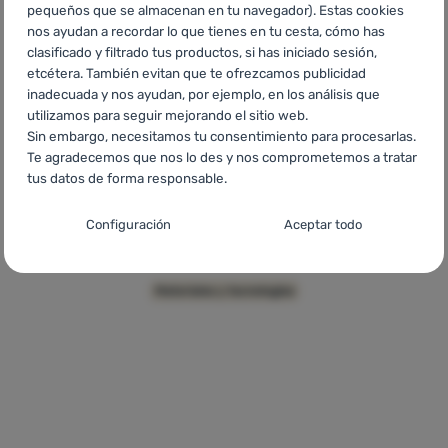
pequeños que se almacenan en tu navegador). Estas cookies
nos ayudan a recordar lo que tienes en tu cesta, cómo has
clasificado y filtrado tus productos, si has iniciado sesión,
OmniFill
Materiales y tecnologías
etcétera. También evitan que te ofrezcamos publicidad
inadecuada y nos ayudan, por ejemplo, en los análisis que
utilizamos para seguir mejorando el sitio web.
Sin embargo, necesitamos tu consentimiento para procesarlas.
Te agradecemos que nos lo des y nos comprometemos a tratar
tus datos de forma responsable.
Configuración del consentimiento para las
Configuración
Aceptar todo
categorías de cookies
Técnicas
Técnicas
-
sin estas cookies nuestro sitio web no funcionará
.
DLF Valve
Materiales y tecnologías
SIEMPRE ACTIVAS
Las cookies técnicas permiten la navegación por la cesta de la
Funciones preferenciales y avanzadas
Funciones preferenciales y avanzadas
-
para que no tengas
compra, la comparación de productos y otras funciones
que configurarlo todo de nuevo y para que puedas ponerte en
necesarias.
Más información
contacto con nosotros, por ejemplo, a través del chat
.
Aceptado