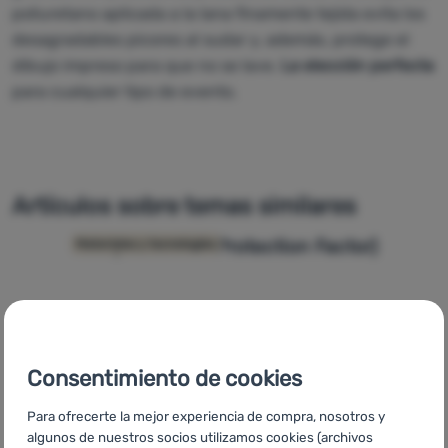
poliuretano aplicada a la lana finamente tejida evita los
desagradables picores al sudar y, además, protege el
dibujo impreso para que no se lave.
La elección perfecta
para cualquier tipo de evento.
Artículos sobre temas similares
UPF (Ultraviolet Protection Factor)
Materiales y tecnologías
Consentimiento de cookies
Para ofrecerte la mejor experiencia de compra, nosotros y
algunos de nuestros socios utilizamos cookies (archivos