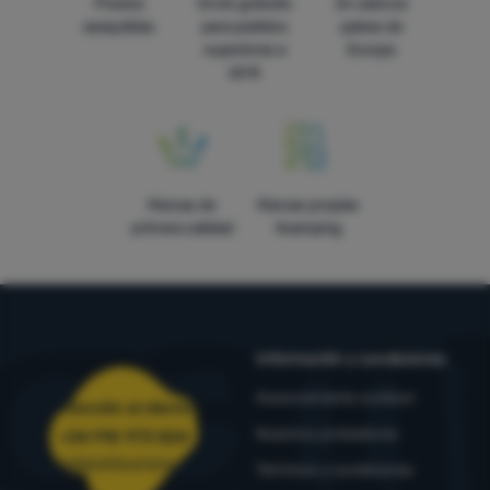
Precios
Envío gratuito
En catorce
asequibles
para pedidos
países de
superiores a
Europa
60 €
Marcas de
Marcas propias
primera calidad
4camping
Información y condiciones
Asesoramiento outdoor
Atención al cliente
Nuestros probadores
+34 910 973 824
pedidos@4camping.es
Términos y condiciones