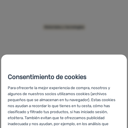
Contactos
Nuestra
historia
DLF Valve
Materiales y tecnologías
Iniciar
sesión /
registrarse
Consentimiento de cookies
Para ofrecerte la mejor experiencia de compra, nosotros y
CZ
Microsense
SK
Microsense
HU
Microsense
RO
algunos de nuestros socios utilizamos cookies (archivos
Microsense
UA
Microsense
BG
Microsense
HR
Microsense
pequeños que se almacenan en tu navegador). Estas cookies
PL
Microsense
IT
Microsense
FR
Microsense
AT
nos ayudan a recordar lo que tienes en tu cesta, cómo has
Microsense
DE
Microsense
CH
Microsense
clasificado y filtrado tus productos, si has iniciado sesión,
etcétera. También evitan que te ofrezcamos publicidad
inadecuada y nos ayudan, por ejemplo, en los análisis que