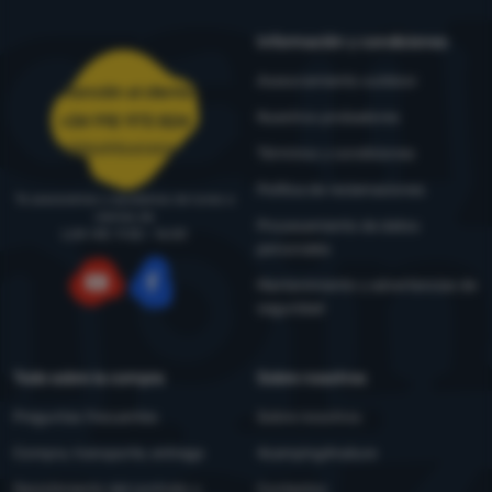
Información y condiciones
Asesoramiento outdoor
Atención al cliente
Nuestros probadores
+34 910 973 824
pedidos@4camping.es
Términos y condiciones
Política de reclamaciones
Te asesoramos y ayudamos de lunes a
viernes de
Procesamiento de datos
LUN-VIE: 9:00 - 16:00
personales
Mantenimiento y advertencias de
seguridad
YouTube
Facebook
Todo sobre la compra
Sobre nosotros
Preguntas frecuentes
Sobre nosotros
Compra, transporte, entrega
4camping4nature
Desistimiento del contrato y
Contactos