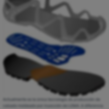
Tiendas
de
campaña
Equipamiento
Cocina
Escalada
Ultralight
Deportes
Marcas
Club
eXtra
Actualmente es la única tecnología de producción de
Asesoramiento
calzado moldeado por inyección de LOWA. A diferencia