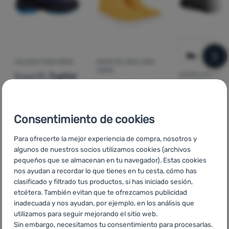
sig
CALZADO PARA NIÑOS
BOTAS DE AGUA PARA
NIÑOS
Superfit
Jupiter
ZAPATILLAS DE
GoKids
Wave
CARRERA PARA H
Blue
Hoka
M
979 Yellow
Speedgoat 6
Consentimiento de cookies
Gtx
Para ofrecerte la mejor experiencia de compra, nosotros y
97,00
€
24,76
€
180,
desde
desde
algunos de nuestros socios utilizamos cookies (archivos
Añadir 'Calzado para niños Superfit Jupiter Blue' a 
Añadir 'Botas de agua para niñ
143
Añadir 'Z
72,99
€
22,23
€
pequeños que se almacenan en tu navegador). Estas cookies
nos ayudan a recordar lo que tienes en tu cesta, cómo has
clasificado y filtrado tus productos, si has iniciado sesión,
etcétera. También evitan que te ofrezcamos publicidad
Artículos sobre temas similares
inadecuada y nos ayudan, por ejemplo, en los análisis que
utilizamos para seguir mejorando el sitio web.
UPF (Ultraviolet Protection Factor)
Materiales y tecnologías
Sin embargo, necesitamos tu consentimiento para procesarlas.