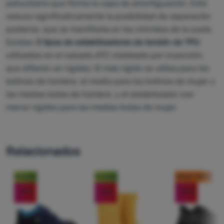
poliuretano que forma la capa de amortiguación. Esto
reduce significativamente la posibilidad de separación
posterior, que se manifiesta en los chirridos de la suela.
Existen
3 tipos de estabilizadores de torsión de TPU
utilizados en el calzado ATC moldeado por inyección,
que difieren en rigidez. El más rígido se utiliza para los
botines de hombre, el medio para los botines de mujer y
las medias botas de hombre, y el estabilizador con
menor rigidez para las medias botas de mujer.
Relacionados
Novedad
Novedad
código: OUT10
-25
%
-10
%
-20
%