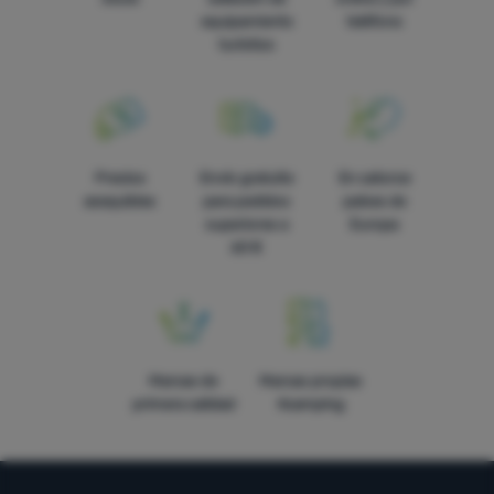
equipamiento
teléfono
turístico
Precios
Envío gratuito
En catorce
asequibles
para pedidos
países de
superiores a
Europa
60 €
Marcas de
Marcas propias
primera calidad
4camping