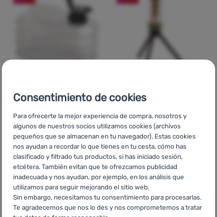
BIDÓN PLEGABLE
LÁMPARA DE ACAMPADA
Valoraciones de los clientes
Consentimiento de cookies
Easy Camp
Para ofrecerte la mejor experiencia de compra, nosotros y
Wintergreen Compact
Easy Camp
Nettle
algunos de nuestros socios utilizamos cookies (archivos
Lantern
Folding Water Carrier
pequeños que se almacenan en tu navegador). Estas cookies
3.0L
nos ayudan a recordar lo que tienes en tu cesta, cómo has
clasificado y filtrado tus productos, si has iniciado sesión,
etcétera. También evitan que te ofrezcamos publicidad
inadecuada y nos ayudan, por ejemplo, en los análisis que
4,50
€
23,50
€
utilizamos para seguir mejorando el sitio web.
2,99
€
17,63
€
Añadir 'Bidón plegable Easy Camp Nettle Folding Water Ca
Añadir 'Lámpara de acamp
Sin embargo, necesitamos tu consentimiento para procesarlas.
Te agradecemos que nos lo des y nos comprometemos a tratar
Novedad