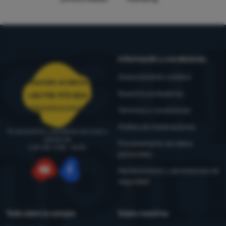
Información y condiciones
Asesoramiento outdoor
Atención al cliente
Nuestros probadores
+34 910 973 824
pedidos@4camping.es
Términos y condiciones
Política de reclamaciones
Te asesoramos y ayudamos de lunes a
viernes de
Procesamiento de datos
LUN-VIE: 9:00 - 16:00
personales
Mantenimiento y advertencias de
seguridad
YouTube
Facebook
Todo sobre la compra
Sobre nosotros