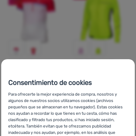
MAILLOT DE CICLISMO PARA
CORTAVIENTOS DE MUJER
NIÑOS
Etape
Gloria 2.0
Etape
Lucky
Consentimiento de cookies
29,90
€
54,90
€
Para ofrecerte la mejor experiencia de compra, nosotros y
20,99
€
37,99
€
Añadir 'Maillot de ciclismo para niños Etape Lucky' a la
Añadir 'Cortavientos de mu
algunos de nuestros socios utilizamos cookies (archivos
pequeños que se almacenan en tu navegador). Estas cookies
nos ayudan a recordar lo que tienes en tu cesta, cómo has
-24
%
-37
%
clasificado y filtrado tus productos, si has iniciado sesión,
etcétera. También evitan que te ofrezcamos publicidad
inadecuada y nos ayudan, por ejemplo, en los análisis que