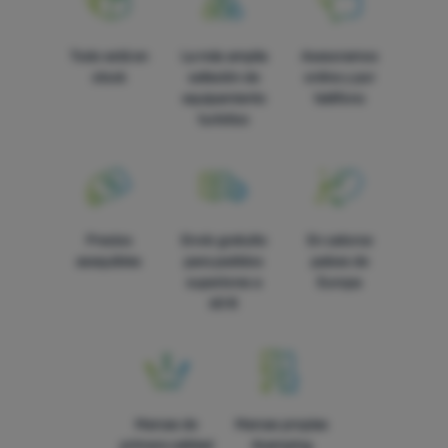
Todo está en
La más amplia
Asesoramos
stock
selleción de
online y por
equipamiento
teléfono
turístico
Precios
Envío gratuito
En catorce
asequibles
para pedidos
países de
superiores a
Europa
60 €
Marcas de
Marcas propias
primera calidad
4camping