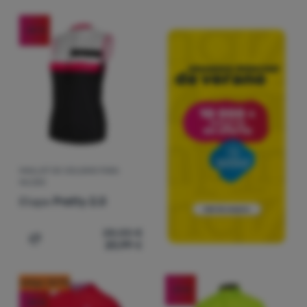
-25
%
MAILLOT DE CICLISMO PARA
MUJER
Etape
Pretty 2.0
28,00
€
20,99
€
Añadir 'Maillot de ciclismo para mujer Etape Pretty 2.0' 
código: OUT10
-31
%
-30
%