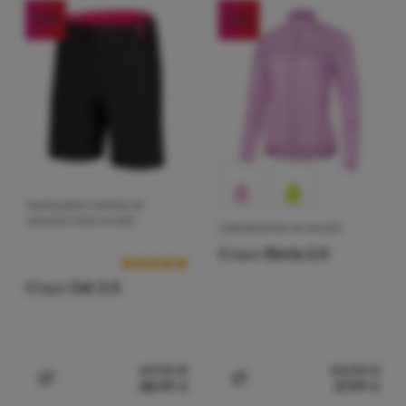
Contactos
-30
%
-31
%
Nuestra
historia
Iniciar
sesión /
registrarse
PANTALONES CORTOS DE
Valoraciones de los clientes
CICLISMO PARA MUJER
CORTAVIENTOS DE MUJER
Etape
Gloria 2.0
Etape
Cat 2.0
69,90
€
54,90
€
48,99
€
37,99
€
Añadir 'Pantalones cortos de ciclismo para mujer Etape 
Añadir 'Cortavientos de mu