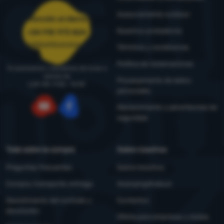
Asesoramiento outdoor
Atención al cliente
Nuestros probadores
+34 910 973 824
pedidos@4camping.es
Términos y condiciones
Política de reclamaciones
Te asesoramos y ayudamos de lunes a
viernes de
Procesamiento de datos
LUN-VIE: 9:00 - 16:00
personales
Mantenimiento y advertencias de
seguridad
YouTube
Facebook
Todo sobre la compra
Sobre nosotros
Preguntas frecuentes
Sobre nosotros
Compra, transporte, entrega
4camping4nature
Desistimiento del contrato y
Contactos
devolución
Oferta para empresas y clubes