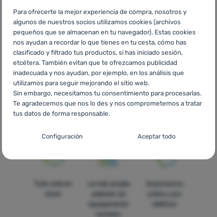
Para ofrecerte la mejor experiencia de compra, nosotros y
algunos de nuestros socios utilizamos cookies (archivos
CZ
Black Friday - Ponožky, čepice, rukavice Leki
SK
Black
pequeños que se almacenan en tu navegador). Estas cookies
Friday - Ponožky, čiapky, rukavice Leki
HU
Leki Black Friday -
nos ayudan a recordar lo que tienes en tu cesta, cómo has
Zoknik, kesztyűk és sapkák
RO
Black Friday - Șosete, căciuli,
clasificado y filtrado tus productos, si has iniciado sesión,
mănuși Leki
UA
Black Friday - Шкарпетки, шапки та рукавиці
etcétera. También evitan que te ofrezcamos publicidad
Leki
BG
Black Friday - Чорапи, шапки, ръкавици Leki
HR
inadecuada y nos ayudan, por ejemplo, en los análisis que
Black Friday - Čarape, kape, rukavice Leki
PL
Black Friday -
utilizamos para seguir mejorando el sitio web.
Skarpety, czapki, rękawiczki Leki
IT
Black Friday - Calze,
Sin embargo, necesitamos tu consentimiento para procesarlas.
cappelli, guanti Leki
FR
Black Friday - Chaussettes, bonnets,
Te agradecemos que nos lo des y nos comprometemos a tratar
gants Leki
AT
Black Friday - Socken, Mützen, Handschuhe Leki
tus datos de forma responsable.
DE
Black Friday - Socken, Mützen, Handschuhe Leki
CH
Black Friday - Socken, Mützen, Handschuhe Leki
Configuración del consentimiento para las
Configuración
Aceptar todo
categorías de cookies
Técnicas
Técnicas
-
sin estas cookies nuestro sitio web no funcionará
.
SIEMPRE ACTIVAS
Todo está en
La más amplia
Asesoramos
stock
selleción de
online y por
Las cookies técnicas permiten la navegación por la cesta de la
equipamiento
teléfono
Funciones preferenciales y avanzadas
Funciones preferenciales y avanzadas
-
para que no tengas
compra, la comparación de productos y otras funciones
turístico