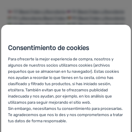
Contactos
CZ
Black Friday Lifesystems
SK
Black Friday Lifesystems
Nuestra
HU
Lifesystems Black Friday
RO
Black Friday Lifesystems
historia
UA
Black Friday Lifesystems
BG
Black Friday Lifesystems
HR
Black Friday Lifesystems
PL
Black Friday Lifesystems
IT
Black Friday Lifesystems
FR
Black Friday Lifesystems
Iniciar
AT
Black Friday Lifesystems
DE
Black Friday Lifesystems
Consentimiento de cookies
sesión /
CH
Black Friday Lifesystems
registrarse
Para ofrecerte la mejor experiencia de compra, nosotros y
algunos de nuestros socios utilizamos cookies (archivos
pequeños que se almacenan en tu navegador). Estas cookies
nos ayudan a recordar lo que tienes en tu cesta, cómo has
clasificado y filtrado tus productos, si has iniciado sesión,
Todo está en
La más amplia
Asesoramos
etcétera. También evitan que te ofrezcamos publicidad
stock
selleción de
online y por
inadecuada y nos ayudan, por ejemplo, en los análisis que
equipamiento
teléfono
utilizamos para seguir mejorando el sitio web.
turístico
Sin embargo, necesitamos tu consentimiento para procesarlas.
Te agradecemos que nos lo des y nos comprometemos a tratar
tus datos de forma responsable.