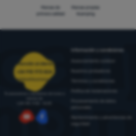
Marcas de
Marcas propias
primera calidad
4camping
Información y condiciones
Asesoramiento outdoor
Atención al cliente
Nuestros probadores
+34 910 973 824
pedidos@4camping.es
Términos y condiciones
Política de reclamaciones
Te asesoramos y ayudamos de lunes a
viernes de
Procesamiento de datos
LUN-VIE: 9:00 - 16:00
personales
Mantenimiento y advertencias de
seguridad
YouTube
Facebook