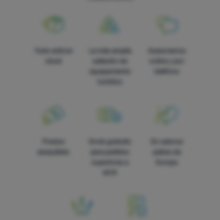
Todo está en
La más amplia
Asesoramos
stock
selleción de
online y por
equipamiento
teléfono
turístico
Precios
Envío gratuito
En catorce
asequibles
para pedidos
países de
superiores a
Europa
60 €