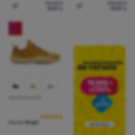
110,52
€
120,00
€
74,99
€
89,99
€
Añadir 'Calzado de mujer Merrell Wrapt Cozy' a la compa
Añadir 'Calzado de mujer M
-25
%
CALZADO DE MUJER
Valoraciones de los clientes
Merrell
Wrapt