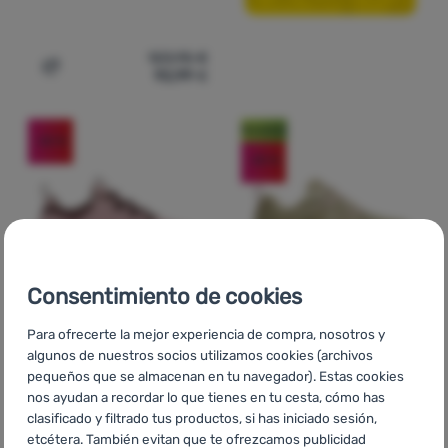
123,95
€
92,99
€
Añadir 'Calzado de mujer Merrell Wrapt' a la comparación
Novedad
-25
%
-25
%
Consentimiento de cookies
Para ofrecerte la mejor experiencia de compra, nosotros y
CALZADO DE SENDERISMO PARA
algunos de nuestros socios utilizamos cookies (archivos
MUJER
CALZADO DE MUJER
Valoraciones de los clientes
pequeños que se almacenan en tu navegador). Estas cookies
Merrell
Tempo Exp
nos ayudan a recordar lo que tienes en tu cesta, cómo has
Active Gtx
clasificado y filtrado tus productos, si has iniciado sesión,
etcétera. También evitan que te ofrezcamos publicidad