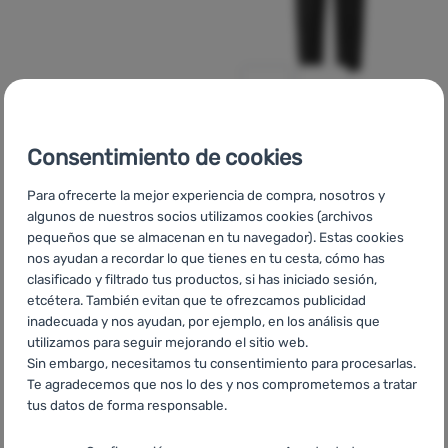
PANTALONES PARA NIÑOS
Reima
Tiksi
PANTALONES PARA NIÑOS
Consentimiento de cookies
Reima
Menoon
Para ofrecerte la mejor experiencia de compra, nosotros y
80,00
€
60,00
€
algunos de nuestros socios utilizamos cookies (archivos
67,99
€
50,99
€
Añadir 'Pantalones para niños Reima Tiksi' a la compara
Añadir 'Pantalones para n
pequeños que se almacenan en tu navegador). Estas cookies
nos ayudan a recordar lo que tienes en tu cesta, cómo has
clasificado y filtrado tus productos, si has iniciado sesión,
-40
%
-22
%
etcétera. También evitan que te ofrezcamos publicidad
inadecuada y nos ayudan, por ejemplo, en los análisis que
utilizamos para seguir mejorando el sitio web.
Sin embargo, necesitamos tu consentimiento para procesarlas.
Te agradecemos que nos lo des y nos comprometemos a tratar
tus datos de forma responsable.
Configuración del consentimiento para las