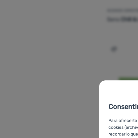
GUSANOS COMESTI
Sens
Chili &
Añadir 'Gu
Consenti
Para ofrecerte
cookies (archi
recordar lo que