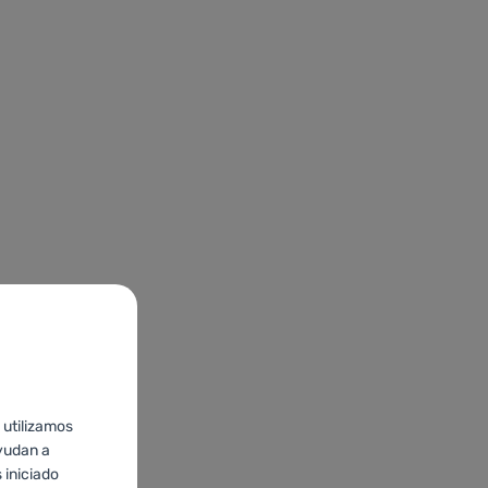
 utilizamos
yudan a
 iniciado