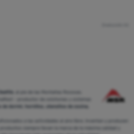
(traducción IA)
Seattle
, al pie de las Montañas Rocosas.
maRest - productor de colchones y sistemas
de dormir, hornillos, utensilios de cocina,
cionados a las actividades al aire libre. Inventan y producen
 productos siempre llevan la marca de la máxima calidad y