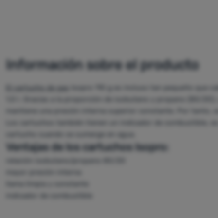
Información sobre el producto
El cartucho de gas
Isopro 110 g es incluso tan pequeño que cab
1,0 l. Gracias a la proporción de isobutano y propano (80/20),
mantiene una presión interna superior constante. Por tanto, 
Los cartuchos también tienen un indicador de combustible, es
cartucho cuando se sumerge en agua.
Ventajas de los cartuchos Isopro:
relación isobutano/propano 80/20
mayor presión interna
llama limpia y constante
indicador de combustible