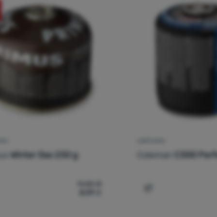
CHO
CARTUCHO
us
Winter Gas 230 g
Coleman
C300 Per
11,00
€
8,99
€
mparar
Comparar