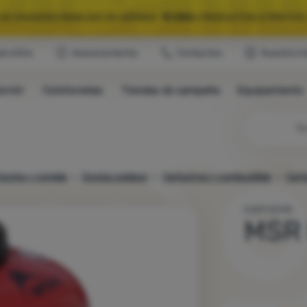
LAS GRANDES REBAJAS DE VERANO.
10 000+
PRODUCTOS A PRECIOS 
ub eXtra
Asesoramiento
Contactos
Nuestra hi
QUIPAMIENTO SELECCIONADO PARA CAMPING Y RUTAS.
USA EL CÓDIG
ormir
Colchonetas
Tiendas de campaña
Equipamiento
LAS GRANDES REBAJAS DE VERANO.
10 000+
PRODUCTOS A PRECIOS 
Bú
ocina y comida
Cocina outdoor
Cartuchos y combustible
Cart
CARTUCHO
MS