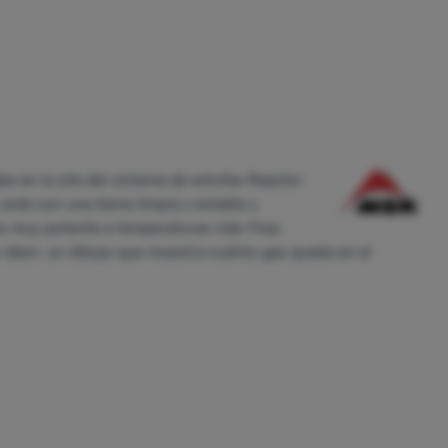
e en la olla del sistema de estufas Reactor
 arde con una llama limpia y estable y
es muy potente a temperaturas más frías.
 decir, un dibujo que muestra cuánto gas queda en el