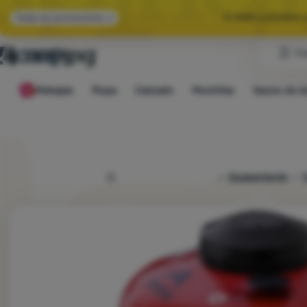
🌞 HAN LLEGADO 
Todas las promociones
Cl
🤫 -10 % EN E
Rebajas
Ropa
Calzado
Mochilas
Sacos de d
🌞 HAN LLEGADO 
4camping.es
Equipamiento
C
Foto