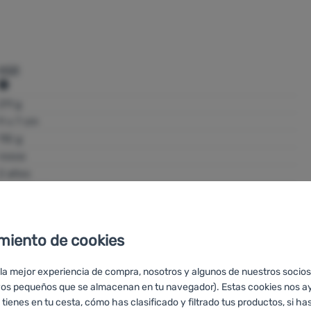
MSR
CASCADE DESIGNS Ltd.
211 g
Dwyer Road, Midleton, Co.Cork, IRSKO
9 x 7 cm
customerservice@cascadedesigns.ie
110 g
https://cascadedesigns.com/
rosca
2 años
76009344
040818069288
miento de cookies
 la mejor experiencia de compra, nosotros y algunos de nuestros socios
vos pequeños que se almacenan en tu navegador). Estas cookies nos a
 tienes en tu cesta, cómo has clasificado y filtrado tus productos, si has