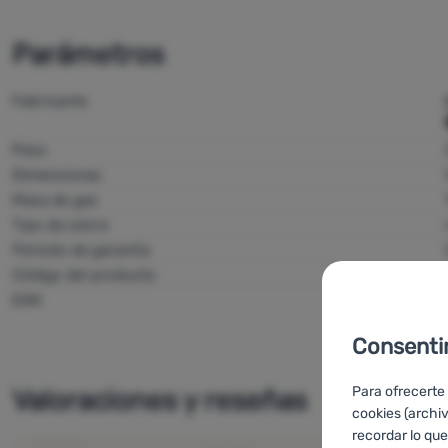
Parámetros
Fabricante
Peso
Dimensiones
Masa de gas
Tipo de cierre
Período de garantía
Código del producto
EAN
Consenti
Para ofrecerte
Valoraciones y reseñas
cookies (archi
recordar lo que