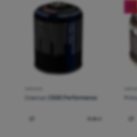
-18
%
CARTUCHO
CARTU
Coleman
C500 Performance
Prim
8,36
€
Comparar
Co