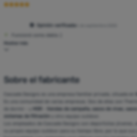
Opinión verificada
4. de septiembre 2025
Funcionó como debía :)
Mostrar más
Sobre el fabricante
Cascade Designs es una empresa familiar privada, situada en
Es una comunidad de varias empresas. Dos de ellas son Ther
de dormir - y
MSR
-
tiendas de campaña, sacos de vivac, sacos 
sistemas de filtración
y otro equipo outdoor.
Los empleados de Cascade Designs son deportistas jóvenes, afi
su propio equipo outdoor para su tiempo libre, por lo que sus