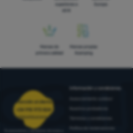
superiores a
Europa
60 €
Marcas de
Marcas propias
primera calidad
4camping
Información y condiciones
Asesoramiento outdoor
Atención al cliente
Nuestros probadores
+34 910 973 824
pedidos@4camping.es
Términos y condiciones
Política de reclamaciones
Te asesoramos y ayudamos de lunes a