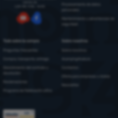
viernes de
Procesamiento de datos
LUN-VIE: 9:00 - 16:00
personales
Mantenimiento y advertencias de
seguridad
YouTube
Facebook
Todo sobre la compra
Sobre nosotros
Preguntas frecuentes
Sobre nosotros
Compra, transporte, entrega
4camping4nature
Desistimiento del contrato y
Contactos
devolución
Oferta para empresas y clubes
Reclamaciones
Newsletter
Programa de fidelización eXtra
Premios