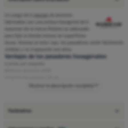
Un juego de 6
clavijas
de aluminio
fabricadas con una estaca hexagonal de 6
esquinas de la marca Robens es adecuado
para fijar la tienda incluso en superficies
duras. Gracias al color rojo, los pasadores serán fácilmente
visibles y no tropezarás con ellos.
Ventajas de los pasadores hexagonales:
6 pines por paquete
Material: aluminio 6061
longitud del pasador 18 cm
peso de 1 clavija 16 g
Mostrar la descripción completa
adecuado para fijar la tienda incluso en terrenos duros
fácilmente visible gracias al color rojo
Parámetros