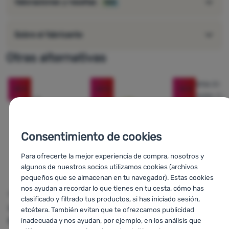
Valoraciones y reseñas
98%
Sobre el fabricante
Otras alternativas
-35
%
-25
%
-10
%
Consentimiento de cookies
Para ofrecerte la mejor experiencia de compra, nosotros y
algunos de nuestros socios utilizamos cookies (archivos
pequeños que se almacenan en tu navegador). Estas cookies
nos ayudan a recordar lo que tienes en tu cesta, cómo has
s
ESTAQUILLA DE TIENDA
ESTAQUILLA DE TIENDA
SISTEMA DE
clasificado y filtrado tus productos, si has iniciado sesión,
SUSPENSIÓN
Warg
ALU
Outwell
Spike
etcétera. También evitan que te ofrezcamos publicidad
Bo-Camp
Ten
inadecuada y nos ayudan, por ejemplo, en los análisis que
Premium 3pcs
Glow Peg Steel