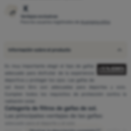
Ventajas exclusivas
Para los usuarios registrados de
4camping eXtra
Información sobre el producto
Es muy importante elegir el tipo de gafas
adecuado para disfrutar de la experiencia
deportiva y proteger los ojos. Las gafas de
sol Axon Giro son adecuadas para deportes y ocio.
Cumplen todos los requisitos de protección contra la
radiación solar.
Categoría de filtros de gafas de sol.
Las principales ventajas de las gafas:
adecuado para el deporte y el ocio
cumplen todos los requisitos de protección contra la
Mostrar la descripción completa