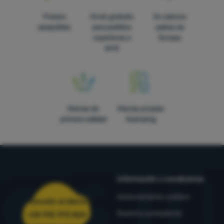
Precios
Envío gratuito
En catorce
asequibles
para pedidos
países de
superiores a
Europa
60 €
Marcas de
Marcas propias
primera calidad
4camping
Información y condiciones
Asesoramiento outdoor
Atención al cliente
Nuestros probadores
+34 910 973 824