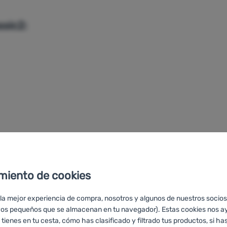
ssic2:
Hamaka.eu
miento de cookies
2 personas
 la mejor experiencia de compra, nosotros y algunos de nuestros socios
n el caso de las tiendas de campaña, no tiene en cuenta el equip
139x208 cm
vos pequeños que se almacenan en tu navegador). Estas cookies nos a
205 kg
 tienes en tu cesta, cómo has clasificado y filtrado tus productos, si has
100% bavlna