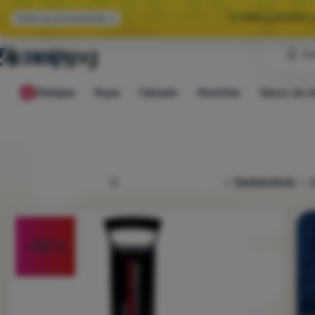
🌞 HAN LLEGADO 
Todas las promociones
Cl
🤫 -10 % EN E
Rebajas
Ropa
Calzado
Mochilas
Sacos de d
🌞 HAN LLEGADO 
4camping.es
Equipamiento
I
Foto
-40
%