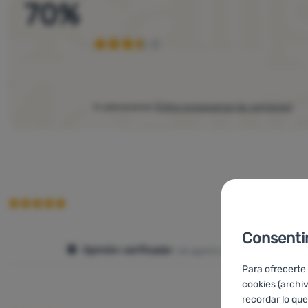
70
%
4 valoraciones
(
Cómo procesamos las opiniones
)
Consenti
Opinión verificada
7. de agosto 2025
Para ofrecerte
cookies (archi
recordar lo que