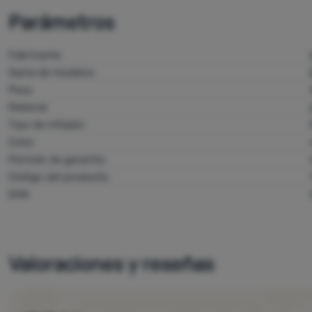
Parámetros
Fabricante
Gama de modelos
Peso
Material
Tipo de inflador
Color
Período de garantía
Código del producto
EAN
Valoraciones y reseñas