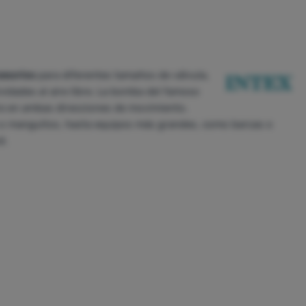
cesorios
para diferentes tamaños de válvula,
vidades al aire libre. La bomba del famoso
ire en ambas direcciones de movimiento.
 o manguitos, hasta equipos más grandes, como barcas o
d.