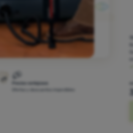
7
B
Q
e
6
Precios ventajosos
Ofertas y descuentos imperdibles