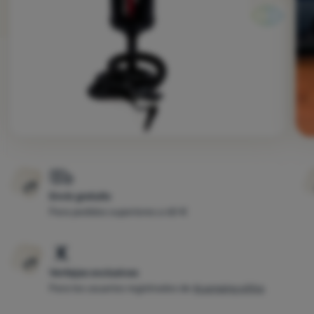
Envío gratuito
Para pedidos superiores a 60 €
Ventajas exclusivas
Para los usuarios registrados de
4camping eXtra