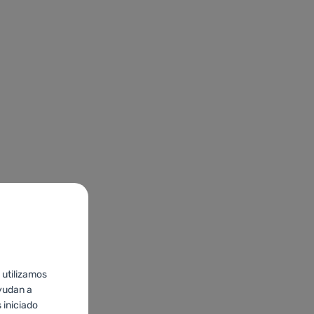
 utilizamos
yudan a
 iniciado