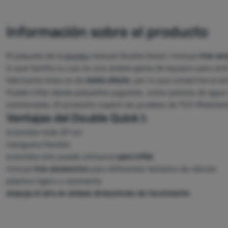
Información sobre el producto
El paquete de la
bomba
manual Double Quick I incluye
tres ac
lo que facilita su uso en una amplia gama de equipos para acti
fabricante Intex es de
doble efecto
, por lo que comprime el a
Puede inflar desde pequeños juguetes, como pelotas de agua
colchonetas. El producto superó las pruebas de TÜV Rheinlan
Ventajas del Double Quick I:
la bomba mide 29 cm
manguera flexible
la bomba sólo puede utilizarse
para inflar
incluye
tres accesorios
para diferentes tamaños de válvula
plástico ligero y resistente
empuja el aire en ambas direcciones de movimiento