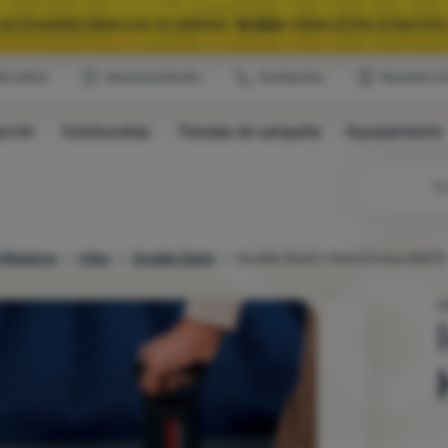
LAS GRANDES REBAJAS DE VERANO.
10 000+
PRODUCTOS A PRECIOS 
ub eXtra
Asesoramiento
Contactos
Nuestra hi
QUIPAMIENTO SELECCIONADO PARA CAMPING Y RUTAS.
USA EL CÓDIG
ormir
Colchonetas
Tiendas de campaña
Equipamiento
LAS GRANDES REBAJAS DE VERANO.
10 000+
PRODUCTOS A PRECIOS 
Bú
nfladores
Intex
Double Quick
Double Quick I Hand Pump 68612
H