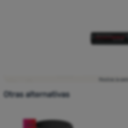
Mostrar la ga
Otras alternativas
-13
%