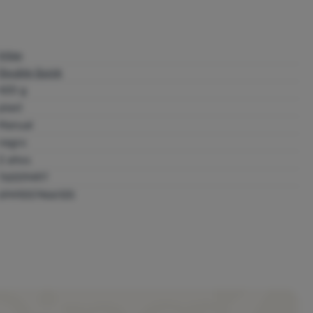
Intex
Double Quick
420 g
plast
Manual
negro
2 años
76009497
6941057466125