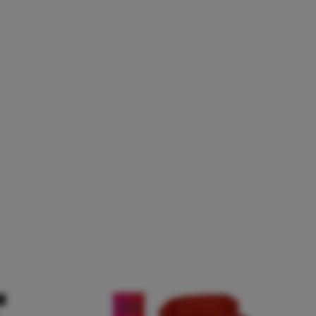
-22
%