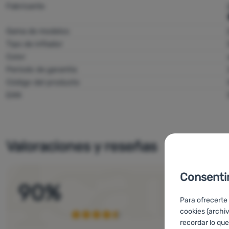
Fabricante
Gama de modelos
Tipo de inflador
Color
Período de garantía
Código del producto
EAN
Valoraciones y reseñas
Consenti
90
%
Para ofrecerte
cookies (archi
recordar lo que