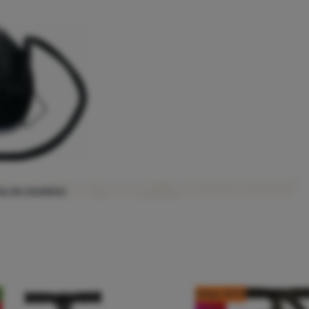
ma de modelos
d
código: OUT10