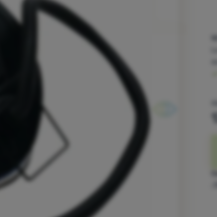
9
L
a
1
C
-