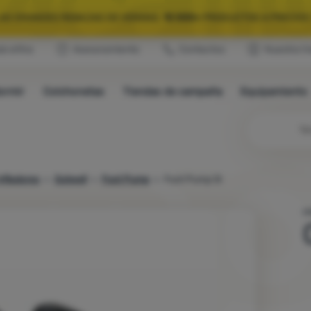
LAS GRANDES REBAJAS DE VERANO.
10 000+
PRODUCTOS A PRECIOS 
ub eXtra
Asesoramiento
Contactos
Nuestra hi
QUIPAMIENTO SELECCIONADO PARA CAMPING Y RUTAS.
USA EL CÓDIG
ormir
Colchonetas
Tiendas de campaña
Equipamiento
LAS GRANDES REBAJAS DE VERANO.
10 000+
PRODUCTOS A PRECIOS 
Bú
nfladores
Outwell
Foot Pump
Foot Pump 5l
H