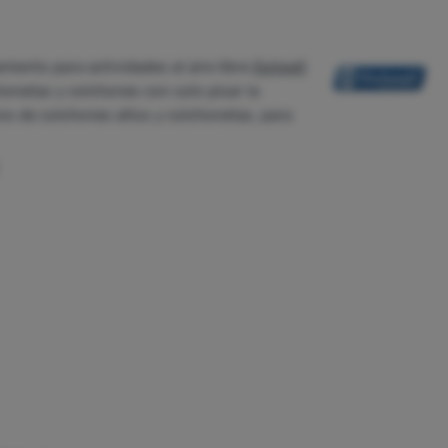
iento para actividades al aire libre
Outwell
honetas y colchones con solo pisar la
os de colchones altos y colchonetas, para