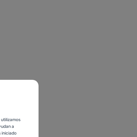
 utilizamos
yudan a
 iniciado