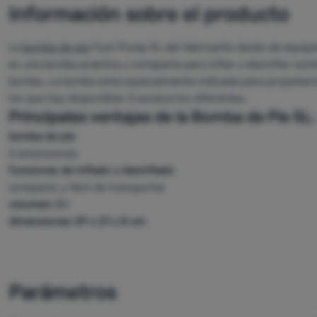
Información sobre el producto
La
bomba de pie
Foot Pump 5L del fabricante danés de equipam
es una bomba práctica y compacta para inflar y desinflar colc
bomba. La bomba está especialmente indicada para propietari
los que hay disponibles 3 accesorios diferentes.
Principales ventajas de la Bomba de Pie 5L:
bomba de pie
3 extensiones
funciones de inflado y desinflado
compacto y fácil de transportar
volumen: 5 l
dimensiones 29 x 21 x 8 cm
Parámetros