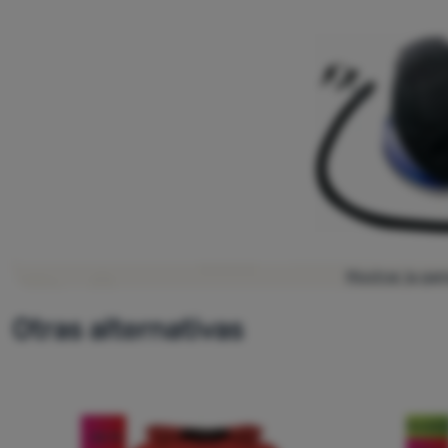
Mostrar la ga
Otras alternativas
Noveda
-26
%