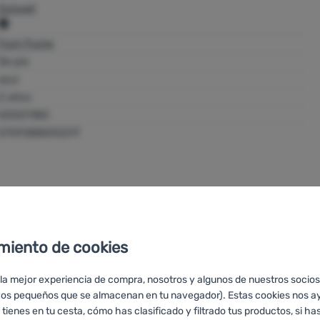
Outwell
Oase Outdoors
Foot Pump
Kornvej 9 DK-7323 Give Denmark
De pie
https://www.outwell.com/en-gb/customer-service
azul
2 años
00001180
5709388592217
miento de cookies
 la mejor experiencia de compra, nosotros y algunos de nuestros socios
vos pequeños que se almacenan en tu navegador). Estas cookies nos a
 tienes en tu cesta, cómo has clasificado y filtrado tus productos, si has