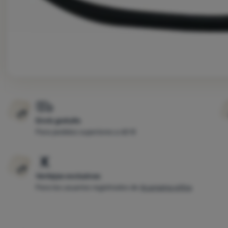
Envío gratuito
Para pedidos superiores a 60 €
Ventajas exclusivas
Para los usuarios registrados de
4camping eXtra