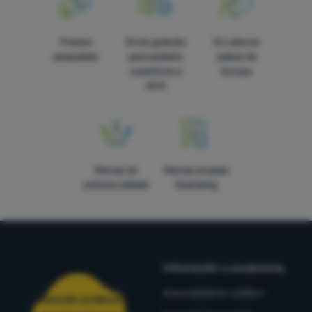
Precios
Envío gratuito
En catorce
asequibles
para pedidos
países de
superiores a
Europa
60 €
Marcas de
Marcas propias
primera calidad
4camping
Información y condiciones
Asesoramiento outdoor
Atención al cliente