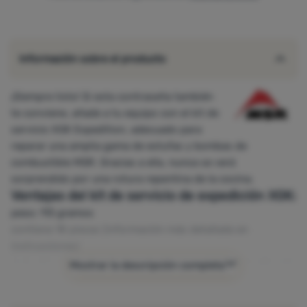
Información sobre el producto
¡Siempre listo! Si esta contraseña también
te conviene, añade a tu equipo con el kit de
servicio XGK Expedition, adecuado para
reparar una amplia gama de estufas y bombas de
combustible MSR. Gracias a ella, nunca se verá
sorprendido por una rotura repentina de la cocina.
Ventajas del kit de servicio de expedición XGK:
peso: 113 gramos
contiene 18 piezas (información más detallada en
instrucciones
)
todo ello convenientemente embalado en una pequeña caja
Mostrar la descripción completa
de plástico sellada
fabricado en EE.UU