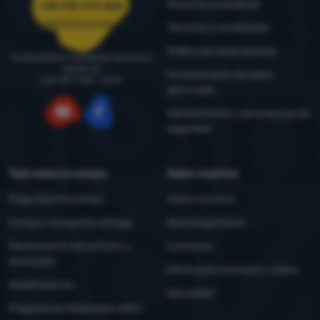
Nuestros probadores
+34 910 973 824
pedidos@4camping.es
Términos y condiciones
Política de reclamaciones
Te asesoramos y ayudamos de lunes a
viernes de
Procesamiento de datos
LUN-VIE: 9:00 - 16:00
personales
Mantenimiento y advertencias de
seguridad
YouTube
Facebook
Todo sobre la compra
Sobre nosotros
Preguntas frecuentes
Sobre nosotros
Compra, transporte, entrega
4camping4nature
Desistimiento del contrato y
Contactos
devolución
Oferta para empresas y clubes
Reclamaciones
Newsletter
Programa de fidelización eXtra