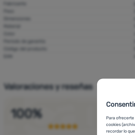
Fabricante
Peso
Dimensiones
Material
Color
Período de garantía
Código del producto
EAN
Valoraciones y reseñas
Consenti
100
%
Para ofrecerte
cookies (archi
recordar lo que