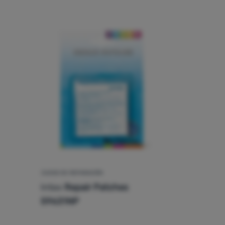
JUEGO DE REPARACIÓN
Intex
Repair Patches
59631NP