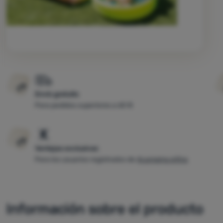
Envío gratuito
Para pedidos superiores a 60 €
Ventajas exclusivas
Para los usuarios registrados de
4camping eXtra
Información sobre el producto