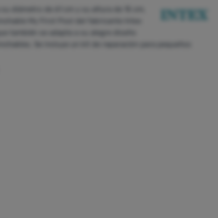
 su diámetro de 61 cm y su altura de 15 cm,
inchable My First Pool del fabricante Intex
que también se adapta a su alegre diseño
 hinchables. Se incluye un kit de reparación para pequeños