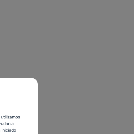
 utilizamos
yudan a
 iniciado