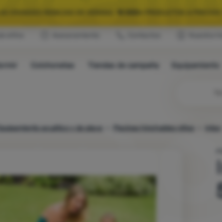
LAS GRANDES REBAJAS DE VERANO.
10 000+
PRODUCTOS A PRECIOS 
ub eXtra
Asesoramiento
Contactos
Nuestra hi
QUIPAMIENTO SELECCIONADO PARA CAMPING Y RUTAS.
USA EL CÓDIG
ormir
Colchonetas
Tiendas de campaña
Equipamiento
LAS GRANDES REBAJAS DE VERANO.
10 000+
PRODUCTOS A PRECIOS 
Bú
quipamiento acuático y de playa
Piscinas hinchables niños
Intex
P