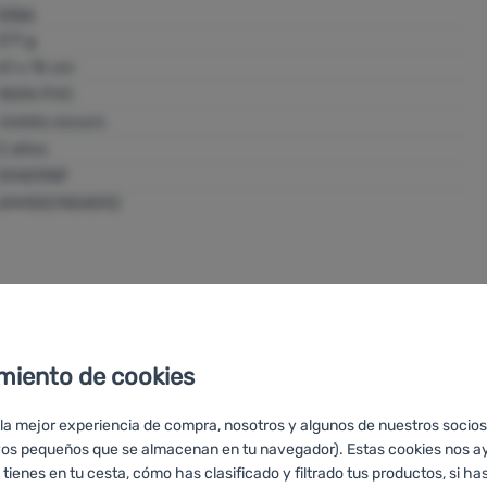
Intex
271 g
61 x 15 cm
100% PVC
violeta oscuro
2 años
59409NP
6941057454092
miento de cookies
 la mejor experiencia de compra, nosotros y algunos de nuestros socios
vos pequeños que se almacenan en tu navegador). Estas cookies nos a
 tienes en tu cesta, cómo has clasificado y filtrado tus productos, si has