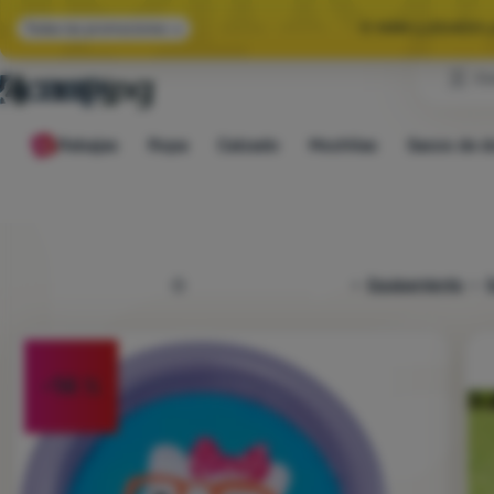
🌞 HAN LLEGADO 
Todas las promociones
Cl
🤫 -10 % EN E
Rebajas
Ropa
Calzado
Mochilas
Sacos de d
🌞 HAN LLEGADO 
4camping.es
Equipamiento
E
Foto
-14
%