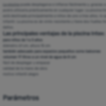
La piscina
puede desplegarse e inflarse fácilmente y, gracias a
podrá utilizarla prácticamente en cualquier lugar. La piscina h
está destinada principalmente a niños de uno a tres años, lo 
infantil. La piscina es de vinilo resistente y tiene dos fuelles
daños.
Las principales ventajas de la piscina Intex:
para niños de 1 a 3 años
diámetro 61 cm, altura 15 cm
también adecuado para espacios pequeños como balcones
volumen 17 litros a un nivel de agua de 8 cm
fácil de desplegar y empacar
calidad de la mano de obra
motivo infantil alegre
Parámetros