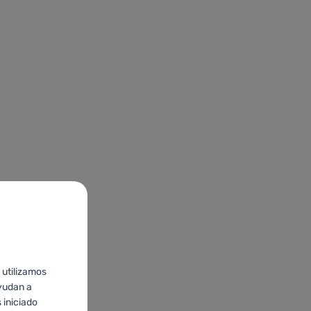
 utilizamos
yudan a
 iniciado