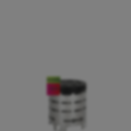
Novedad
-16
%