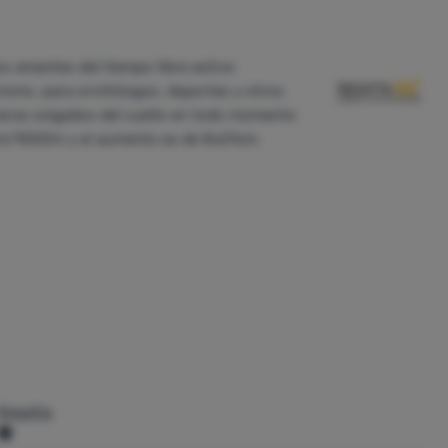
s amantes del tiempo libre activo
ismo, para ornitólogos, deportes y otros
evarse colgados del cuello en todo momento
26m/1000m y el aumento es de 8x21cm.
Regatta