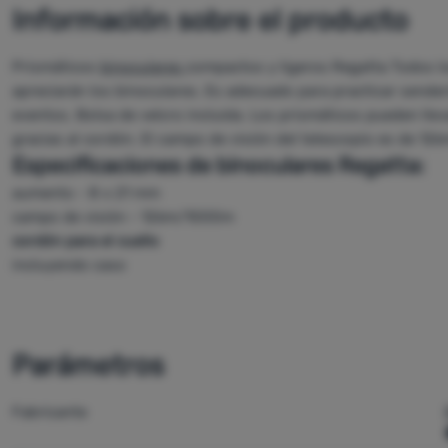
Información sobre el producto
Prismáticos
binoculares
compactos y ligeros Regatta Todos lo
apreciarán los binoculares. Es adecuado para practicar sender
eventos. Bolsa de velcro incluida. Los prismáticos pueden ll
gracias al cordón. El campo de visión del telescopio es de 1
Especificaciones de binoculares Regatta:
aumento - 8 x 21 mm
campo de visión - 126m/1000m
cordón para el cuello
incluyendo caso
Parámetros
Fabricante