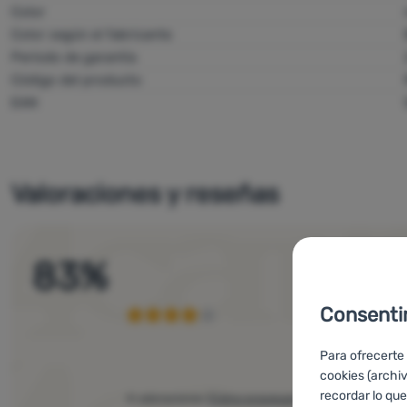
Color
Color según el fabricante
Período de garantía
Código del producto
EAN
Valoraciones y reseñas
83
%
Consenti
Para ofrecerte
cookies (archi
recordar lo que
4 valoraciones
(
Cómo procesamos las opiniones
)