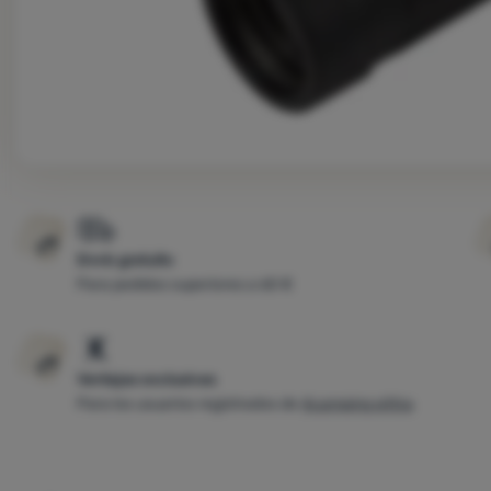
Envío gratuito
Para pedidos superiores a 60 €
Ventajas exclusivas
Para los usuarios registrados de
4camping eXtra