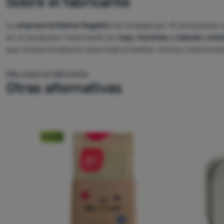
Sobre el fabricante
La
empresa británica
Regatta
fue fundada por 12 entusiastas
en un productor importante de
ropa, mochilas y calzado outd
que incluye productos para toda la familia, incluso coleccione
Más sobre el fabricante
Otras alternativas
Novedad