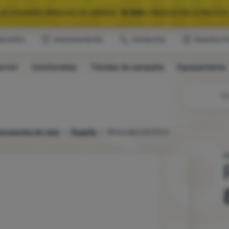
LAS GRANDES REBAJAS DE VERANO.
10 000+
PRODUCTOS A PRECIOS 
ub eXtra
Asesoramiento
Contactos
Nuestra hi
QUIPAMIENTO SELECCIONADO PARA CAMPING Y RUTAS.
USA EL CÓDIG
ormir
Colchonetas
Tiendas de campaña
Equipamiento
LAS GRANDES REBAJAS DE VERANO.
10 000+
PRODUCTOS A PRECIOS 
Bú
ccesorios de viaje
Regatta
Binoculars 8x21cm
P