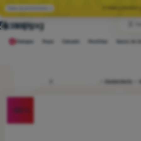
🌞 HAN LLEGADO 
Todas las promociones
Cl
🤫 -10 % EN E
Rebajas
Ropa
Calzado
Mochilas
Sacos de d
🌞 HAN LLEGADO 
4camping.es
Equipamiento
A
Foto
-50
%