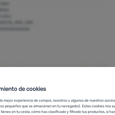
REGATTA Polska sp. z o.o.
negro
Częstochowska 5 32-085 Modlnica, Poland
Black
edabrowska@regatta.com
2 años
https://www.regatta.com/
RCE115_800_000
5020436365226
miento de cookies
 la mejor experiencia de compra, nosotros y algunos de nuestros socios
vos pequeños que se almacenan en tu navegador). Estas cookies nos a
 tienes en tu cesta, cómo has clasificado y filtrado tus productos, si has