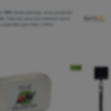
 en
1981.
Desde entonces, se ha convertido
oor
. Cada año lanza una colección nueva,
s especiales para niñas y niños.
Novedad