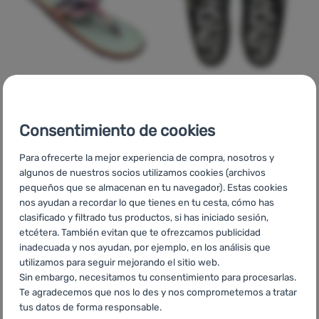
SANDALIAS DE MUJER
CHANCLAS DE HOMBRE
Valoraciones de los clientes
Gumbies
Islander
Consentimiento de cookies
Urban Grey
Gumbies
Slingback
Para ofrecerte la mejor experiencia de compra, nosotros y
Mint & Pink
algunos de nuestros socios utilizamos cookies (archivos
pequeños que se almacenan en tu navegador). Estas cookies
nos ayudan a recordar lo que tienes en tu cesta, cómo has
clasificado y filtrado tus productos, si has iniciado sesión,
36,00
€
32,42
€
etcétera. También evitan que te ofrezcamos publicidad
30,99
€
27,99
€
Añadir 'Sandalias de mujer Gumbies Slingback Mint & Pin
Añadir 'Chanclas de hombr
inadecuada y nos ayudan, por ejemplo, en los análisis que
utilizamos para seguir mejorando el sitio web.
Sin embargo, necesitamos tu consentimiento para procesarlas.
código: OUT10
código: OUT10
Te agradecemos que nos lo des y nos comprometemos a tratar
Novedad
-15
%
tus datos de forma responsable.
-14
%