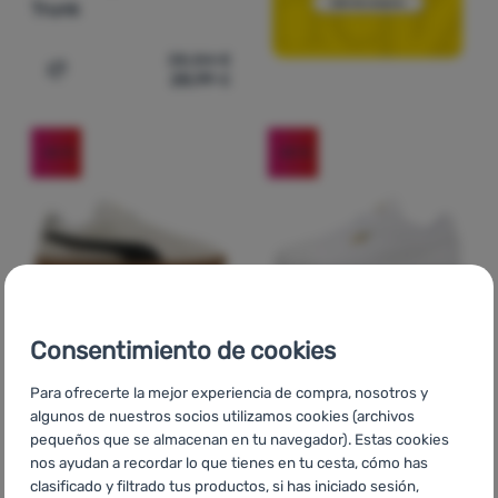
Trunk
38,84
€
28,99
€
Añadir 'Bañador de hombre Puma Logo Swim Trunk' a la
-26
%
-25
%
Consentimiento de cookies
CALZADO DE HOMBRE
Para ofrecerte la mejor experiencia de compra, nosotros y
Puma
Club II SL
CALZADO DE HOMBRE
algunos de nuestros socios utilizamos cookies (archivos
Puma
Club II Era Suede
pequeños que se almacenan en tu navegador). Estas cookies
nos ayudan a recordar lo que tienes en tu cesta, cómo has
clasificado y filtrado tus productos, si has iniciado sesión,
70,00
€
67,00
€