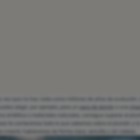
ra vez que no hay nada como millones de años de evolución. 
uedes elegir, por ejemplo, para un
saco de dormir
o una
cha
bra sintética o materiales naturales, consigue superar al plu
íneas te contaremos todo lo que sabemos sobre el plumón y l
 creerlo: hablaremos de forma clara, sencilla y sin rodeos.