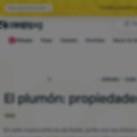
🌞 HAN LLEGADO 
Todas las promociones
Cl
🤫 -10 % EN E
Rebajas
Ropa
Calzado
Mochilas
Sacos de d
🌞 HAN LLEGADO 
4camping.es
Artículos
Guías
El plumón: propiedade
Guías
En este nuevo artículo de Guías, junto con los chico