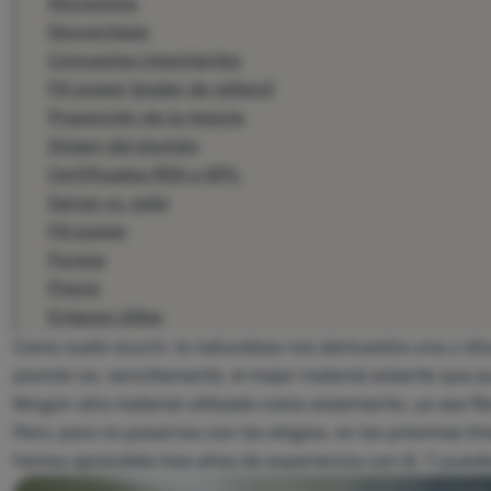
Microclima
Desventajas
Conceptos importantes
Fill power (poder de relleno)
Proporción de la mezcla
Origen del plumón
Certificados RDS e IDFL
Ganso vs. pato
Fill power
Pureza
Precio
Enlaces útiles
Como suele ocurrir, la naturaleza nos demuestra una y ot
plumón es, sencillamente, el mejor material aislante que p
Ningún otro material utilizado como aislamiento, ya sea fi
Pero, para no pasarnos con los elogios, en las próximas l
hemos aprendido tras años de experiencia con él. Y puedes