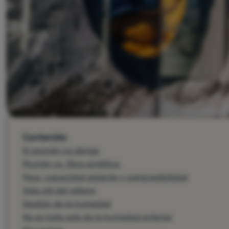
Contenido
El plumón no abriga
Plumón vs. fibra sintética
Peso, capacidad aislante y compresibilidad
Vida útil del relleno
Gestión de la humedad
No se trata solo de la humedad exterior