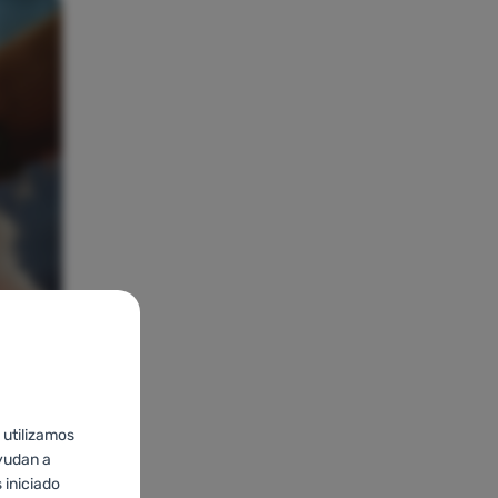
 utilizamos
yudan a
 iniciado