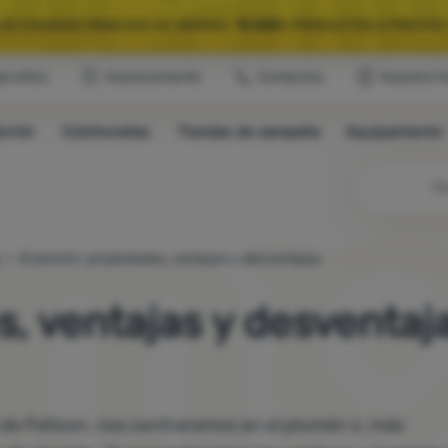
LAS GRANDES REBAJAS DE VERANO.
10 000+
PRODUCTOS A PRECIOS 
ub eXtra
Asesoramiento
Contactos
Nuestra hi
QUIPAMIENTO SELECCIONADO PARA CAMPING Y RUTAS.
USA EL CÓDIG
ormir
Colchonetas
Tiendas de campaña
Equipamiento
LAS GRANDES REBAJAS DE VERANO.
10 000+
PRODUCTOS A PRECIOS 
Bú
El plumón: propiedades, ventajas y desventajas
s, ventajas y desventaj
s de Patizon, nos centraremos en el plumón o, más