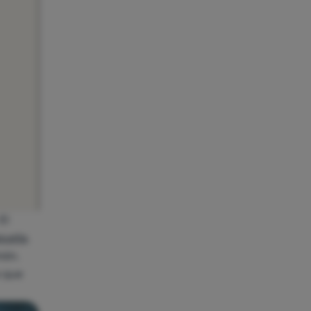
El
queta
.
món.
o que