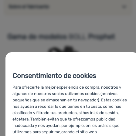
Especificaciones:
Sobre el fabricante
material: poliéster
Gama de modelos
BOLL
Prophet
Consentimiento de cookies
Para ofrecerte la mejor experiencia de compra, nosotros y
algunos de nuestros socios utilizamos cookies (archivos
pequeños que se almacenan en tu navegador). Estas cookies
nos ayudan a recordar lo que tienes en tu cesta, cómo has
clasificado y filtrado tus productos, si has iniciado sesión,
etcétera. También evitan que te ofrezcamos publicidad
inadecuada y nos ayudan, por ejemplo, en los análisis que
utilizamos para seguir mejorando el sitio web.