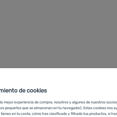
miento de cookies
 la mejor experiencia de compra, nosotros y algunos de nuestros socios
vos pequeños que se almacenan en tu navegador). Estas cookies nos a
 tienes en tu cesta, cómo has clasificado y filtrado tus productos, si has